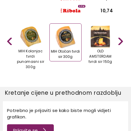
SPM
10,74
MMER
MIH Kolanjac
OLD
Ovčji 
MIH Otočan tvrdi
al
tvrdi
AMSTERDAM
Ov
sir 300g
rdi
punomasni sir
tvrdi sir 150g
i sir
300g
g
Kretanje cijene u prethodnom razdoblju
Potrebno je prijaviti se kako biste mogli vidjeti
grafikon.
Prijavite se