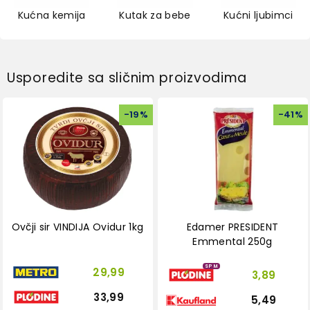
Kućna kemija
Kutak za bebe
Kućni ljubimci
Usporedite sa sličnim proizvodima
-
19
%
-
41
%
Ovčji sir VINDIJA Ovidur 1kg
Edamer PRESIDENT
Emmental 250g
SPM
29,99
3,89
33,99
5,49