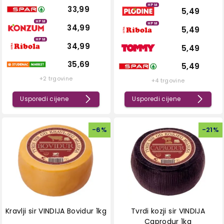
HPM
33,99
5,49
HPM
HPM
34,99
5,49
HPM
34,99
5,49
35,69
5,49
+2 trgovine
+4 trgovine
Usporedi cijene
Usporedi cijene
-
6
%
-
21
%
Kravlji sir VINDIJA Bovidur 1kg
Tvrdi kozji sir VINDIJA
Caprodur 1kg