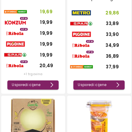
19,69
29,86
HPM
19,99
33,89
HPM
19,99
33,90
HPM
19,99
34,99
SPM
19,99
36,89
SPM
20,49
37,99
+1 trgovina
Usporedi cijene
Usporedi cijene