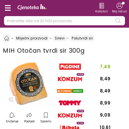
Katalozi
Moj račun
Mliječni proizvodi
Sirevi
Polutvrdi sir
MIH Otočan tvrdi sir 300g
7,49
HPM
8,49
8,49
8,99
SPM
9,09
Sniženje
Podijeli
Spremi
HPM
10,61