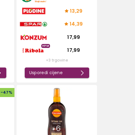
13,29
14,39
17,99
HPM
17,99
+3 trgovine
Usporedi cijene
-
47
%