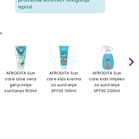
ispod.
mi
AFRODITA Sun
AFRODITA Sun
AFRODITA Sun
A
care aloe vera
care kids krema
care kids mlijeko
ca
gel poslije
za sunčanje
za sunčanje
su
sunčanja 150ml
SPF30 100ml
SPF30 200ml