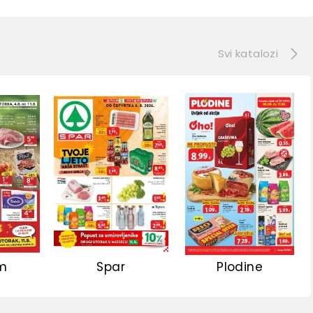
e
Svi katalozi
m
Spar
Plodine