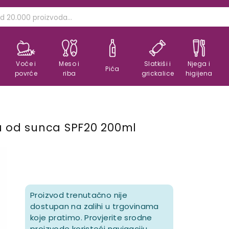
Voće i
Meso i
Slatkiši i
Njega i
Pića
povrće
riba
grickalice
higijena
u od sunca SPF20 200ml
Proizvod trenutačno nije
dostupan na zalihi u trgovinama
koje pratimo. Provjerite srodne
proizvode koristeći navigaciju