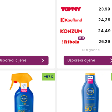
23,99
24,39
24,49
SPM
26,29
+3 trgovine
Usporedi cijene
Usporedi cijene
-
57
%