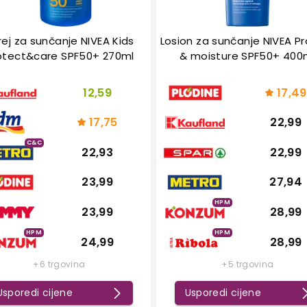
rej za sunčanje NIVEA Kids
Losion za sunčanje NIVEA P
otect&care SPF50+ 270ml
& moisture SPF50+ 400
12,59
17,49
17,75
22,99
C&C
22,93
22,99
23,99
27,94
HPM
23,99
28,99
HPM
HPM
24,99
28,99
+6 trgovina
+5 trgovina
Usporedi cijene
Usporedi cijene