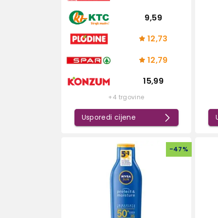
9,59
12,73
12,79
15,99
+4 trgovine
Usporedi cijene
-
47
%