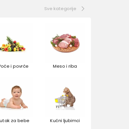
Sve kategorije
Voće i povrće
Meso i riba
utak za bebe
Kućni ljubimci