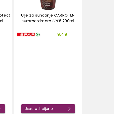
rotect
Ulje za sunčanje CARROTEN
ml
summerdream SPF6 200ml
9,49
Usporedi cijene