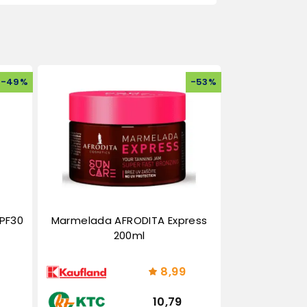
-
49
%
-
53
%
SPF30
Marmelada AFRODITA Express
200ml
8,99
10,79