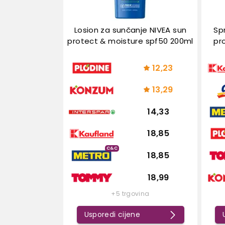
Losion za sunčanje NIVEA sun
Sp
protect & moisture spf50 200ml
pr
12,23
13,29
14,33
18,85
C&C
18,85
18,99
+5 trgovina
Usporedi cijene