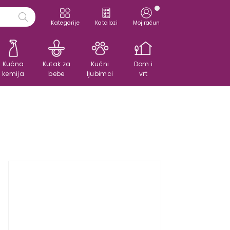
Kategorije
Katalozi
Moj račun
Kućna
Kutak za
Kućni
Dom i
kemija
bebe
ljubimci
vrt