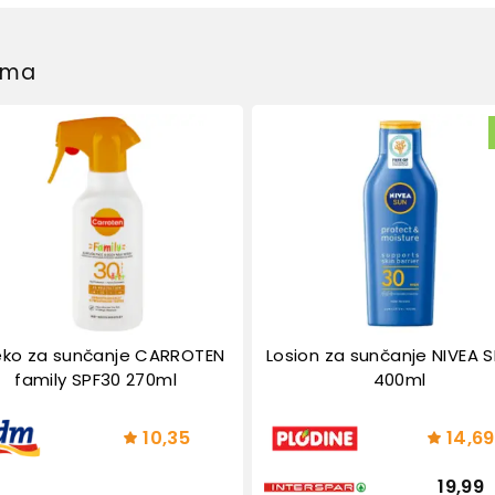
dima
jeko za sunčanje CARROTEN
Losion za sunčanje NIVEA 
family SPF30 270ml
400ml
10,35
14,69
19,99