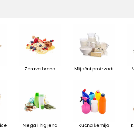
Zdrava hrana
Mliječni proizvodi
lice
Njega i higijena
Kućna kemija
K