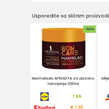
Usporedite sa sličnim proizvo
-
53
%
Marmelada AFRODITA za ubrzano
Mli
tamnjenje 200ml
7,99
7,99