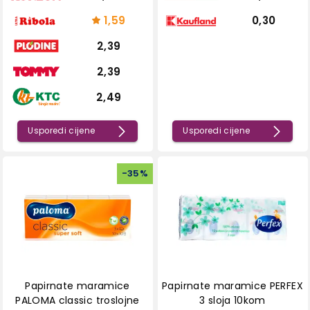
1,59
0,30
2,39
2,39
2,49
Usporedi cijene
Usporedi cijene
-
35
%
Papirnate maramice
Papirnate maramice PERFEX
PALOMA classic troslojne
3 sloja 10kom