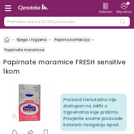
Katalozi
Moj račun
Njega i higijena
Papirna konfekcija
Papirnate maramice
Papirnate maramice FRESH sensitive
1kom
Proizvod trenutačno nije
dostupan na zalihi u
trgovinama koje pratimo.
Provjerite srodne proizvode
koristeći navigaciju ispod.