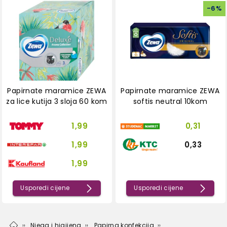
-
6
%
Papirnate maramice ZEWA
Papirnate maramice ZEWA
za lice kutija 3 sloja 60 kom
softis neutral 10kom
1,99
0,31
1,99
0,33
1,99
Usporedi cijene
Usporedi cijene
Njega i higijena
Papirna konfekcija