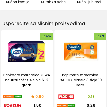
Kućna kemija
Kutak za bebe
Kućni ljubimci
Usporedite sa sličnim proizvodima
-
64
%
-
57
%
Papirnate maramice ZEWA
Papirnate maramice
neutral softis 4 sloja 6+2
PALOMA classic 3 sloja 10
gratis
kom
0,90
0,13
1,50
0,26