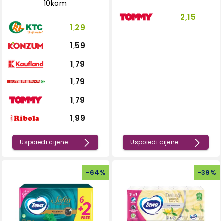
10kom
2,15
1,29
1,59
1,79
1,79
1,79
1,99
Usporedi cijene
Usporedi cijene
-
64
%
-
39
%