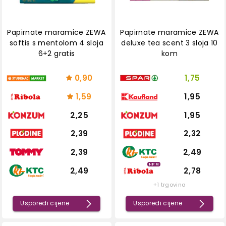
Papirnate maramice ZEWA
Papirnate maramice ZEWA
softis s mentolom 4 sloja
deluxe tea scent 3 sloja 10
6+2 gratis
kom
0,90
1,75
1,59
1,95
2,25
1,95
2,39
2,32
2,39
2,49
HPM
2,49
2,78
+1 trgovina
Usporedi cijene
Usporedi cijene