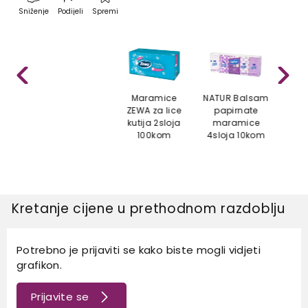
Sniženje
Podijeli
Spremi
Maramice
NATUR Balsam
NATU
ZEWA za lice
papirnate
pa
kutija 2sloja
maramice
ma
100kom
4sloja 10kom
4sl
Kretanje cijene u prethodnom razdoblju
Potrebno je prijaviti se kako biste mogli vidjeti
grafikon.
Prijavite se