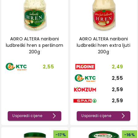
AGRO ALTERA naribani
AGRO ALTERA naribani
ludbreški hren s peršinom
ludbreški hren extra ljuti
200g
200g
2,55
2,49
2,55
2,59
2,59
Usporedi cijene
Usporedi cijene
-
17
%
-
16
%