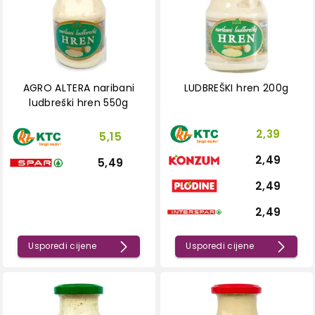
AGRO ALTERA naribani
LUDBREŠKI hren 200g
ludbreški hren 550g
2,39
5,15
2,49
5,49
2,49
2,49
Usporedi cijene
Usporedi cijene