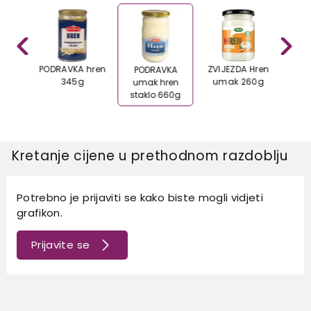
 hren
PODRAVKA hren
ZVIJEZDA Hren
ZVIJ
PODRAVKA
g
345g
umak 260g
um
umak hren
staklo 660g
Kretanje cijene u prethodnom razdoblju
Potrebno je prijaviti se kako biste mogli vidjeti
grafikon.
Prijavite se