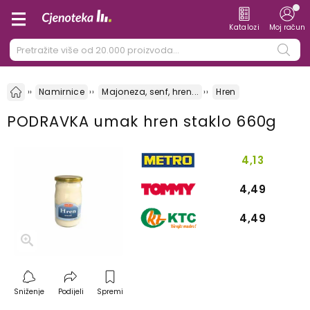
Katalozi
Moj račun
Namirnice
Majoneza, senf, hren...
Hren
PODRAVKA umak hren staklo 660g
4,13
4,49
4,49
Sniženje
Podijeli
Spremi