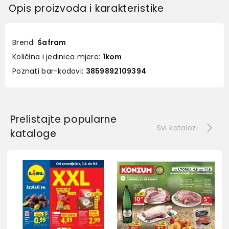
Opis proizvoda i karakteristike
Brend:
Šafram
Količina i jedinica mjere:
1kom
Poznati bar-kodovi:
3859892109394
Prelistajte popularne
Svi katalozi
kataloge