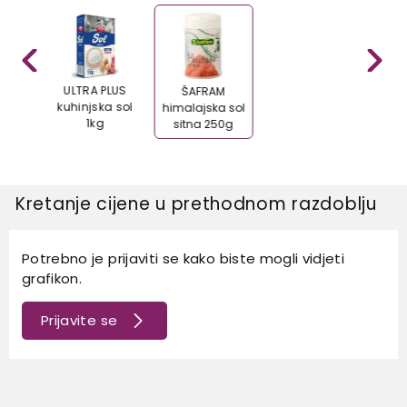
SKA
ULTRA PLUS
ŠAFRAM
a sol
kuhinjska sol
himalajska sol
g
1kg
sitna 250g
Kretanje cijene u prethodnom razdoblju
Potrebno je prijaviti se kako biste mogli vidjeti
grafikon.
Prijavite se