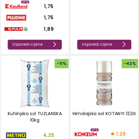
HPM
1,75
1,75
1,89
Usporedi cijene
Usporedi cijene
-
11
%
-
42
%
Kuhinjska sol TUZLANSKA
Himalajska sol KOTANYI 132G
10kg
HPM
1,28
4,25