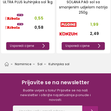
ULTRA PLUS kuhinjska sol 1kg
SOLANA PAG sol sa
smanjenim udjelom natrija
250g
HPM
0,55
1,99
SPM
0,58
2,49
Usporedi cijene
Usporedi cijene
Namirnice
Sol
Kuhinjska sol
Prijavite se na newsletter
Budite uvijek u toku! Prijavite se na naš
newsletter i otkrijte najaktualnije ponude i
novosti.