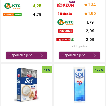
SPM
1,34
4,25
1,50
4,79
1,79
2,09
2,09
+3 trgovine
Usporedi cijene
Usporedi cijene
-
5
%
-
20
%