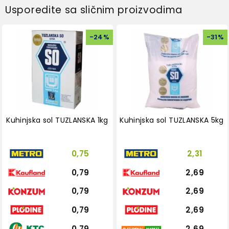
Usporedite sa sličnim proizvodima
-
24
%
-
31
%
Kuhinjska sol TUZLANSKA 1kg
Kuhinjska sol TUZLANSKA 5kg
0,75
2,31
0,79
2,69
0,79
2,69
0,79
2,69
0,79
2,69