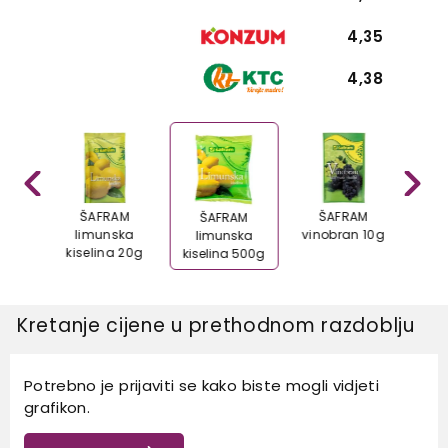
4,35
4,38
AM
ŠAFRAM
ŠAFRAM
Š
ŠAFRAM
ska
limunska
vinobran 10g
vin
limunska
 200g
kiselina 20g
kiselina 500g
Kretanje cijene u prethodnom razdoblju
Potrebno je prijaviti se kako biste mogli vidjeti
grafikon.