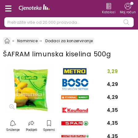
Katalozi
Moj račun
Namirnice
Dodaci za konzerviranje
ŠAFRAM limunska kiselina 500g
3,29
4,29
4,29
4,35
4,35
Sniženje
Podijeli
Spremi
4,35