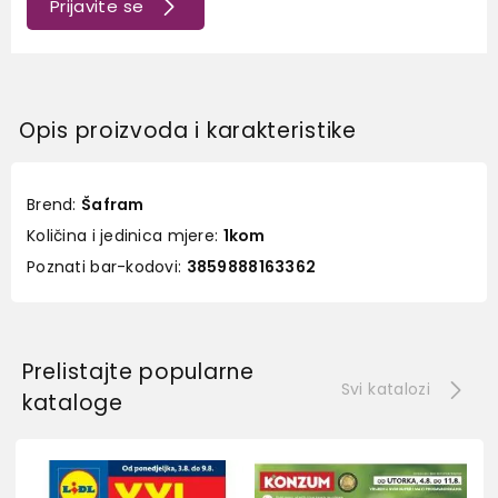
Prijavite se
Opis proizvoda i karakteristike
Brend:
Šafram
Količina i jedinica mjere:
1kom
Poznati bar-kodovi:
3859888163362
Prelistajte popularne
Svi katalozi
kataloge