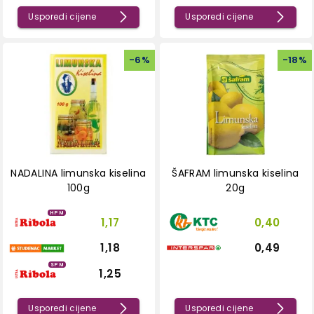
Usporedi cijene
Usporedi cijene
-
6
%
-
18
%
NADALINA limunska kiselina
ŠAFRAM limunska kiselina
100g
20g
HPM
1,17
0,40
1,18
0,49
SPM
1,25
Usporedi cijene
Usporedi cijene