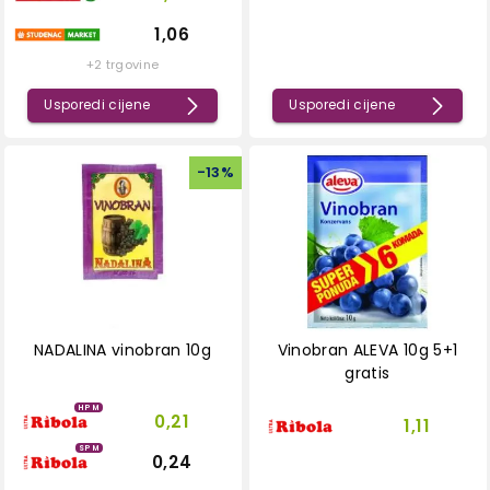
1,06
+2 trgovine
Usporedi cijene
Usporedi cijene
-
13
%
NADALINA vinobran 10g
Vinobran ALEVA 10g 5+1
gratis
HPM
0,21
1,11
SPM
0,24