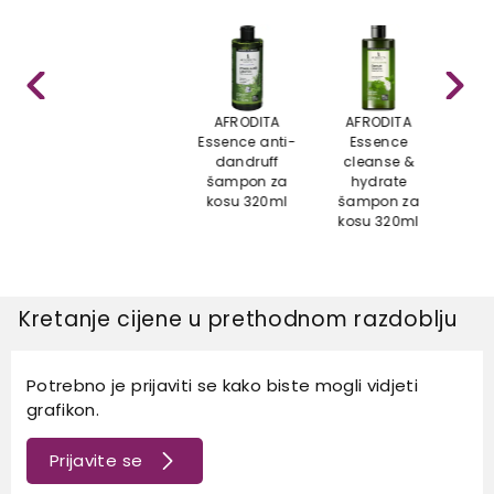
AFRODITA
AFRODITA
AF
Essence anti-
Essence
K
dandruff
cleanse &
ša
šampon za
hydrate
kos
kosu 320ml
šampon za
kosu 320ml
Kretanje cijene u prethodnom razdoblju
Potrebno je prijaviti se kako biste mogli vidjeti
grafikon.
Prijavite se