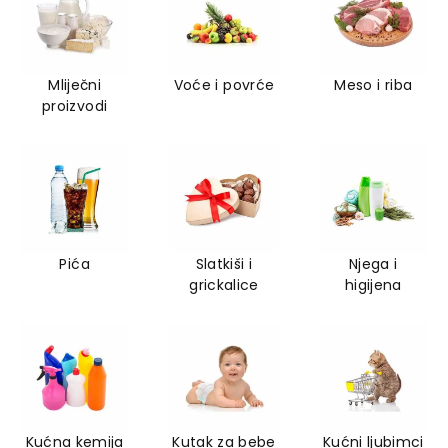
Mliječni
Voće i povrće
Meso i riba
proizvodi
Pića
Slatkiši i
Njega i
grickalice
higijena
Kućna kemija
Kutak za bebe
Kućni ljubimci