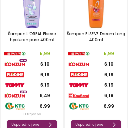
Šampon L’OREAL Elseve
Šampon ELSEVE Dream Long
hyaluron pure 400ml
400ml
5,99
5,99
HPM
6,19
6,19
6,19
6,19
6,19
6,19
SPM
6,49
6,19
6,99
6,99
+1 trgovina
Usporedi cijene
Usporedi cijene