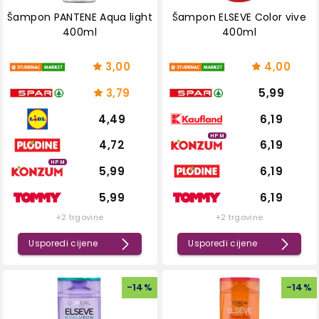
Šampon PANTENE Aqua light
Šampon ELSEVE Color vive
400ml
400ml
3,00
4,00
3,79
5,99
4,49
6,19
HPM
4,72
6,19
HPM
5,99
6,19
5,99
6,19
+2 trgovine
+2 trgovine
Usporedi cijene
Usporedi cijene
-
14
%
-
14
%