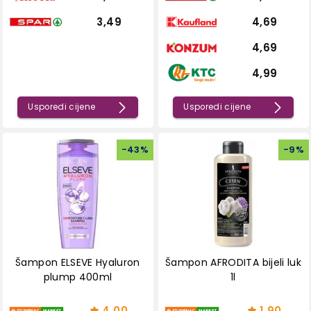
3,49
4,69
4,69
4,99
Usporedi cijene
Usporedi cijene
-
43
%
-
9
%
Šampon ELSEVE Hyaluron
Šampon AFRODITA bijeli luk
plump 400ml
1l
4,00
1,90