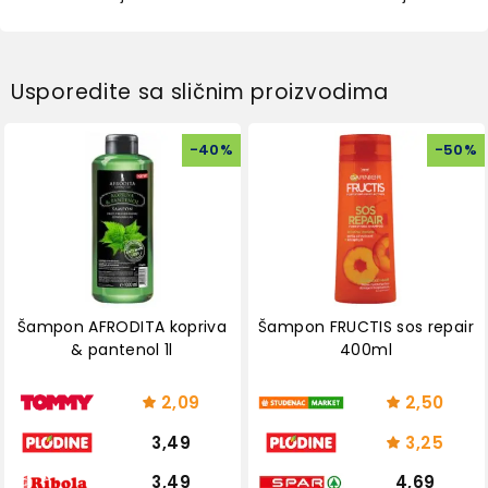
Usporedite sa sličnim proizvodima
-
40
%
-
50
%
Šampon AFRODITA kopriva
Šampon FRUCTIS sos repair
& pantenol 1l
400ml
2,09
2,50
3,49
3,25
3,49
4,69