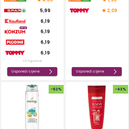
5,99
2,09
6,19
HPM
6,19
6,19
6,19
+2 trgovine
Usporedi cijene
Usporedi cijene
-
52
%
-
43
%