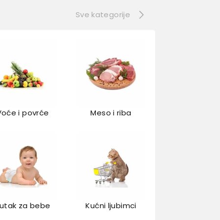
Sve kategorije
Voće i povrće
Meso i riba
utak za bebe
Kućni ljubimci