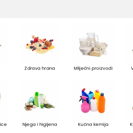
Zdrava hrana
Mliječni proizvodi
lice
Njega i higijena
Kućna kemija
K