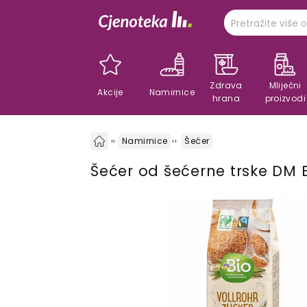
Zdrava
Mliječni
Akcije
Namirnice
hrana
proizvodi
Namirnice
Šećer
Šećer od šećerne trske DM B