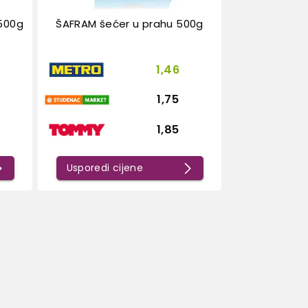
 500g
ŠAFRAM šećer u prahu 500g
1,46
1,75
1,85
Usporedi cijene