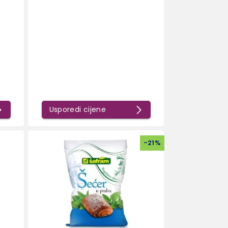
Usporedi cijene
-
21
%