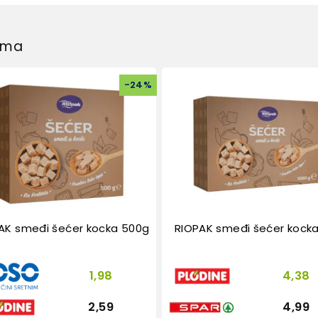
dima
-
24
%
AK smeđi šećer kocka 500g
RIOPAK smeđi šećer kocka
1,98
4,38
2,59
4,99