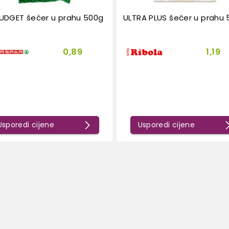
UDGET šećer u prahu 500g
ULTRA PLUS šećer u prahu
0,89
1,19
Usporedi cijene
Usporedi cijene