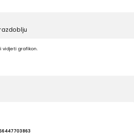
razdoblju
 vidjeti grafikon.
066447703863