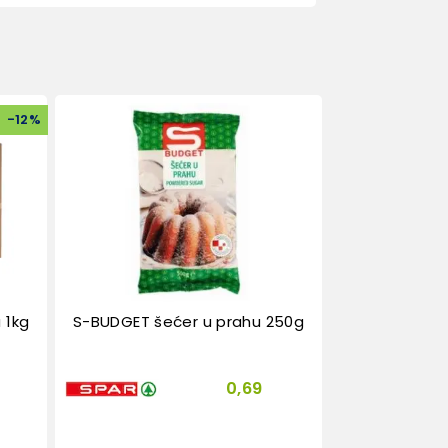
-
12
%
 1kg
S-BUDGET šećer u prahu 250g
0,69