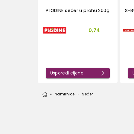
PLODINE šećer u prahu 200g
S-B
0,74
Usporedi cijene
Namirnice
Šećer