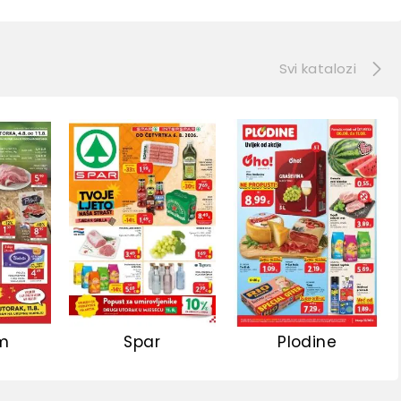
e
Svi katalozi
m
Spar
Plodine