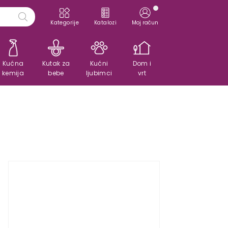
Kategorije
Katalozi
Moj račun
Kućna
Kutak za
Kućni
Dom i
kemija
bebe
ljubimci
vrt