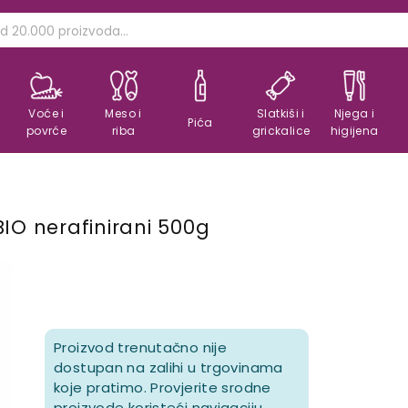
Voće i
Meso i
Slatkiši i
Njega i
Pića
povrće
riba
grickalice
higijena
IO nerafinirani 500g
Proizvod trenutačno nije
dostupan na zalihi u trgovinama
koje pratimo. Provjerite srodne
proizvode koristeći navigaciju