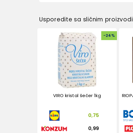
Usporedite sa sličnim proizvo
-
24
%
VIRO kristal šećer 1kg
RIOP
0,75
0,99