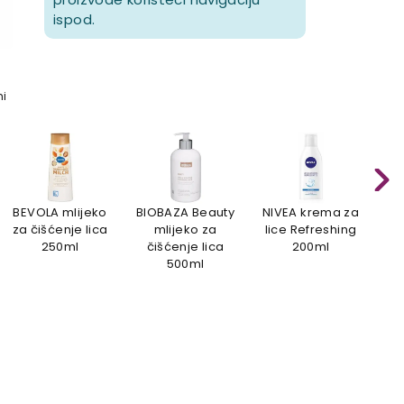
ispod.
mi
BEVOLA mlijeko
BIOBAZA Beauty
NIVEA krema za
za čišćenje lica
mlijeko za
lice Refreshing
Hy
250ml
čišćenje lica
200ml
500ml
č