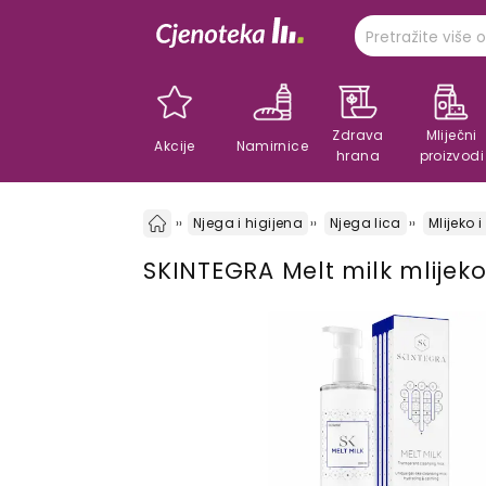
Zdrava
Mliječni
Akcije
Namirnice
hrana
proizvodi
Njega i higijena
Njega lica
Mlijeko i
SKINTEGRA Melt milk mlijeko