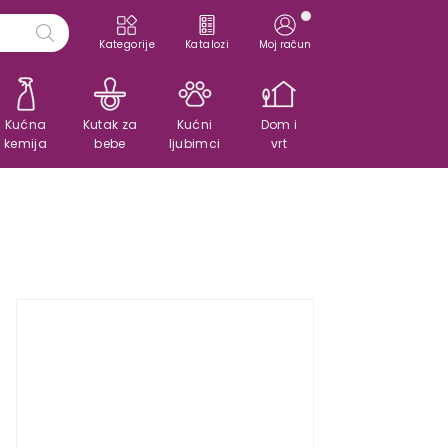
Kategorije
Katalozi
Moj račun
Kućna
Kutak za
Kućni
Dom i
kemija
bebe
ljubimci
vrt