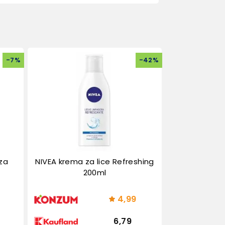
-
7
%
-
42
%
za
NIVEA krema za lice Refreshing
200ml
4,99
6,79