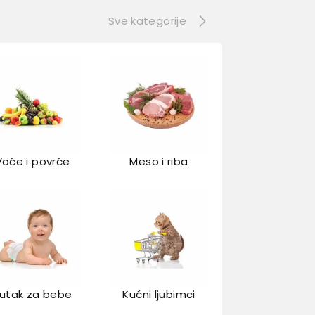
Sve kategorije
Voće i povrće
Meso i riba
utak za bebe
Kućni ljubimci