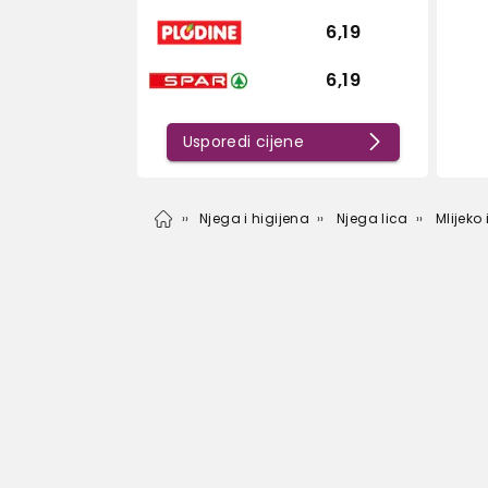
6,19
6,19
Usporedi cijene
Njega i higijena
Njega lica
Mlijeko 