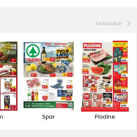
e
Svi katalozi
m
Spar
Plodine