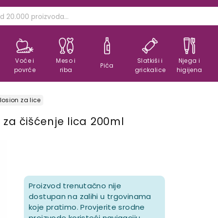
Voće i
Meso i
Slatkiši i
Njega i
Pića
povrće
riba
grickalice
higijena
 losion za lice
 za čišćenje lica 200ml
Proizvod trenutačno nije
dostupan na zalihi u trgovinama
koje pratimo. Provjerite srodne
proizvode koristeći navigaciju