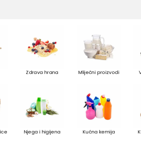
Zdrava hrana
Mliječni proizvodi
lice
Njega i higijena
Kućna kemija
K