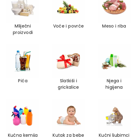
Mliječni
Voće i povrće
Meso i riba
proizvodi
Pića
Slatkiši i
Njega i
grickalice
higijena
Kućna kemija
Kutak za bebe
Kućni ljubimci