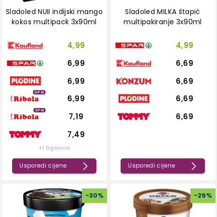
Sladoled NUII indijski mango
Sladoled MILKA štapić
kokos multipack 3x90ml
multipakiranje 3x90ml
4,99
4,99
6,99
6,69
6,99
6,69
HPM
6,99
6,69
SPM
7,19
6,69
7,49
+1 trgovina
Usporedi cijene
Usporedi cijene
-
30
%
-
29
%