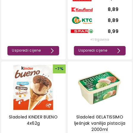
8,89
8,89
8,99
+1 trgovina
Usporedi cijene
Usporedi cijene
-
7
%
Sladoled KINDER BUENO
Sladoled GELATISSIMO
4x62g
lješnjak vanilija pistacija
2000ml