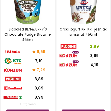
Sladoled BEN&JERRY'S
Grčki jogurt KRI KRI lješnjak
Chocolate Fudge Brownie
smrznut 450ml
465ml
2,99
6,69
HPM
3,99
7,19
SPM
4,19
7,29
8,89
8,89
8,99
+1 trgovina