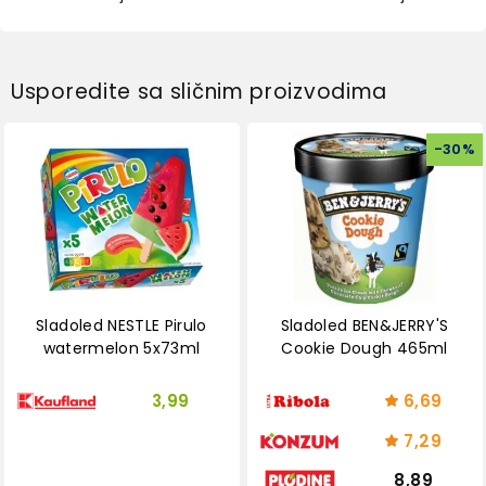
Usporedite sa sličnim proizvodima
-
30
%
Sladoled NESTLE Pirulo
Sladoled BEN&JERRY'S
watermelon 5x73ml
Cookie Dough 465ml
3,99
6,69
7,29
8,89