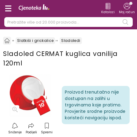
Katalozi
Moj račun
Slatkiši i grickalice
Sladoledi
Sladoled CERMAT kuglica vanilija
120ml
Proizvod trenutačno nije
dostupan na zalihi u
trgovinama koje pratimo.
Provjerite srodne proizvode
koristeći navigaciju ispod.
Sniženje
Podijeli
Spremi