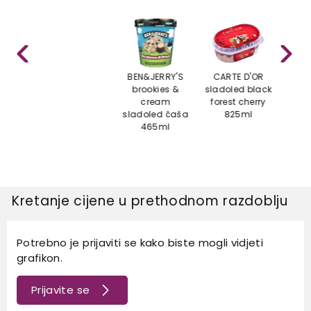
BEN&JERRY'S
CARTE D'OR
CA
brookies &
sladoled black
s
cream
forest cherry
vanil
sladoled čaša
825ml
465ml
Kretanje cijene u prethodnom razdoblju
Potrebno je prijaviti se kako biste mogli vidjeti
grafikon.
Prijavite se