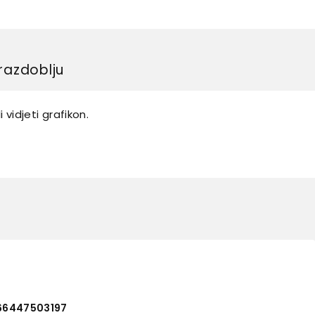
razdoblju
 vidjeti grafikon.
66447503197