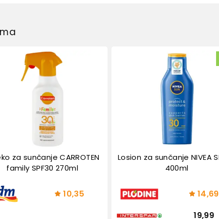
dima
jeko za sunčanje CARROTEN
Losion za sunčanje NIVEA 
family SPF30 270ml
400ml
10,35
14,69
19,99