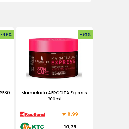
-
49
%
-
53
%
SPF30
Marmelada AFRODITA Express
200ml
8,99
10,79