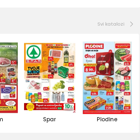
e
Svi katalozi
m
Spar
Plodine