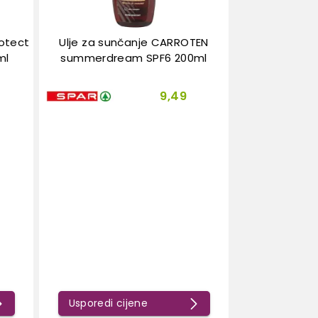
rotect
Ulje za sunčanje CARROTEN
ml
summerdream SPF6 200ml
9,49
Usporedi cijene