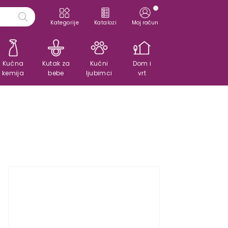
Kategorije
Katalozi
Moj račun
Kućna
Kutak za
Kućni
Dom i
kemija
bebe
ljubimci
vrt