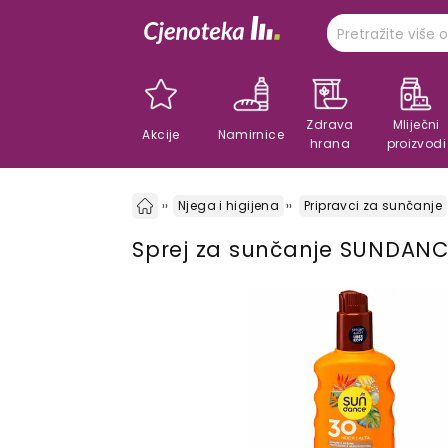
Zdrava
Mliječni
Akcije
Namirnice
hrana
proizvodi
Njega i higijena
Pripravci za sunčanje
Sprej za sunčanje SUNDANC