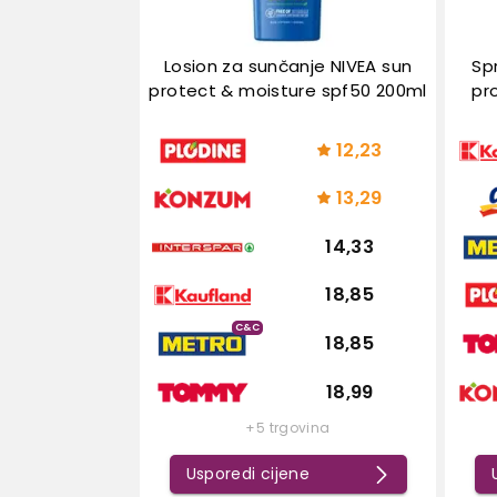
Losion za sunčanje NIVEA sun
Sp
protect & moisture spf50 200ml
pr
12,23
13,29
14,33
18,85
C&C
18,85
18,99
+5 trgovina
Usporedi cijene