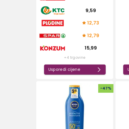
9,59
12,73
12,79
15,99
+4 trgovine
Usporedi cijene
-
47
%