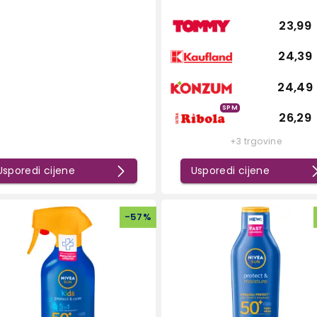
23,99
24,39
24,49
SPM
26,29
+3 trgovine
Usporedi cijene
Usporedi cijene
-
57
%