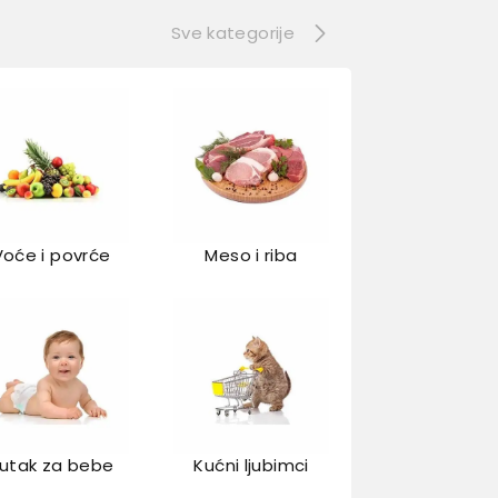
Sve kategorije
Voće i povrće
Meso i riba
utak za bebe
Kućni ljubimci