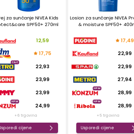
rej za sunčanje NIVEA Kids
Losion za sunčanje NIVEA P
otect&care SPF50+ 270ml
& moisture SPF50+ 400
12,59
17,49
17,75
22,99
C&C
22,93
22,99
23,99
27,94
HPM
23,99
28,99
HPM
HPM
24,99
28,99
+6 trgovina
+5 trgovina
Usporedi cijene
Usporedi cijene