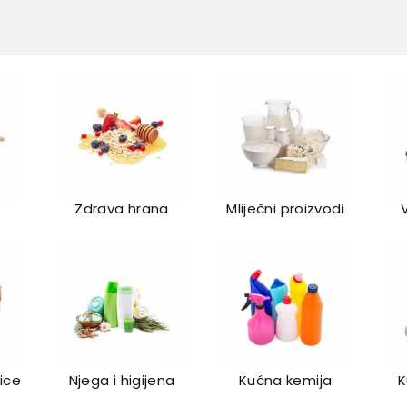
Zdrava hrana
Mliječni proizvodi
lice
Njega i higijena
Kućna kemija
K