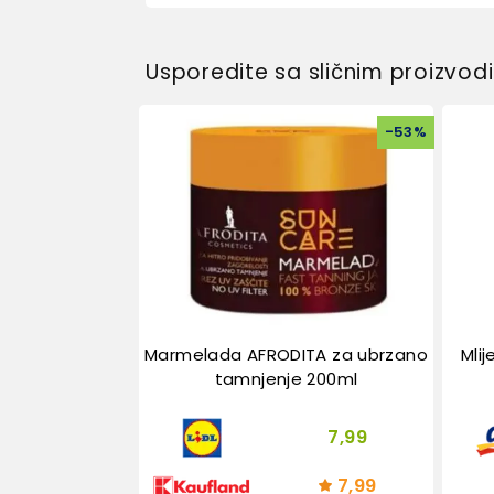
Usporedite sa sličnim proizvo
-
53
%
Marmelada AFRODITA za ubrzano
Mli
tamnjenje 200ml
7,99
7,99