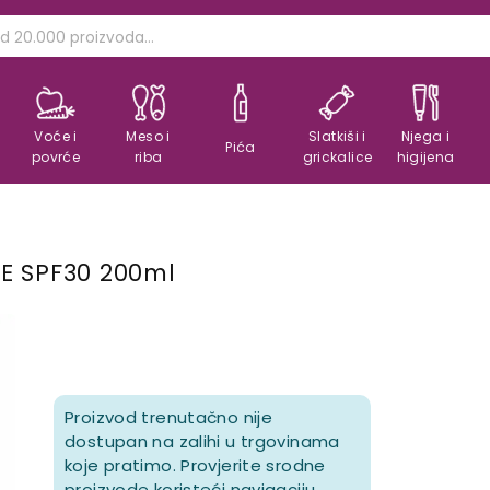
Voće i
Meso i
Slatkiši i
Njega i
Pića
povrće
riba
grickalice
higijena
E SPF30 200ml
Proizvod trenutačno nije
dostupan na zalihi u trgovinama
koje pratimo. Provjerite srodne
proizvode koristeći navigaciju