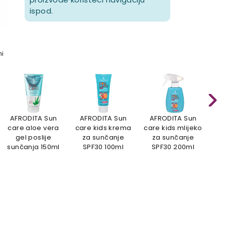
ispod.
mi
AFRODITA Sun
AFRODITA Sun
AFRODITA Sun
A
care aloe vera
care kids krema
care kids mlijeko
ca
gel poslije
za sunčanje
za sunčanje
su
sunčanja 150ml
SPF30 100ml
SPF30 200ml