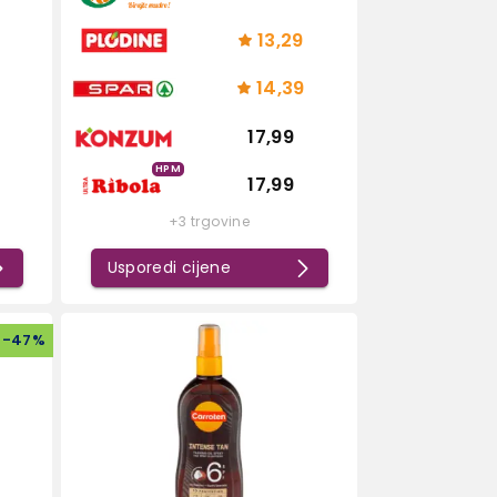
13,29
14,39
17,99
HPM
17,99
+3 trgovine
Usporedi cijene
-
47
%