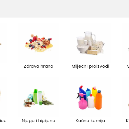
Zdrava hrana
Mliječni proizvodi
lice
Njega i higijena
Kućna kemija
K