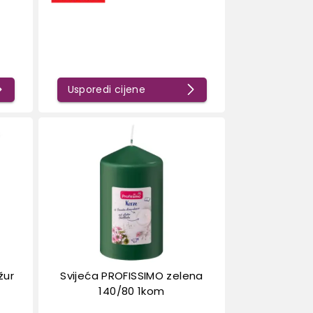
Usporedi cijene
žur
Svijeća PROFISSIMO zelena
140/80 1kom