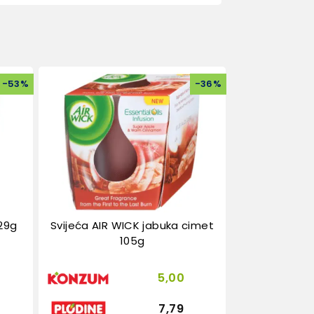
-
53
%
-
36
%
129g
Svijeća AIR WICK jabuka cimet
105g
5,00
7,79