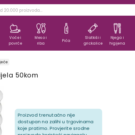
Voće i
Meso i
Slatkiši i
Njega i
Pića
povrće
riba
grickalice
higijena
jeće
ijela 50kom
Proizvod trenutačno nije
dostupan na zalihi u trgovinama
koje pratimo. Provjerite srodne
proizvode koristeći navigaciju