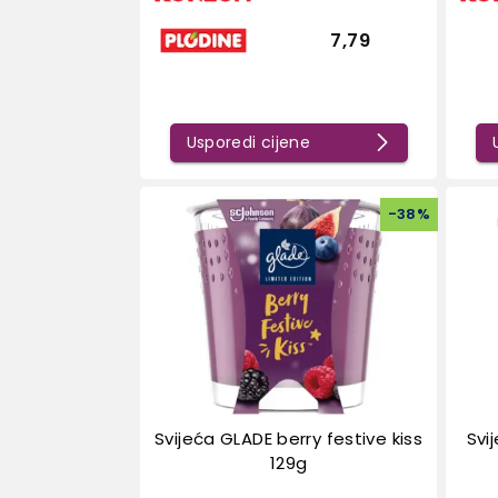
7,79
Usporedi cijene
-
38
%
Svijeća GLADE berry festive kiss
Svi
129g