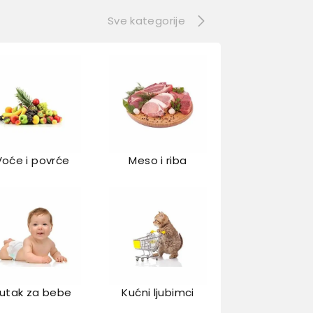
Sve kategorije
Voće i povrće
Meso i riba
utak za bebe
Kućni ljubimci