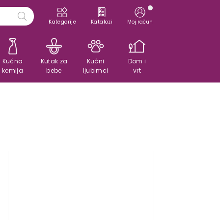
Kategorije
Katalozi
Moj račun
Kućna
Kutak za
Kućni
Dom i
kemija
bebe
ljubimci
vrt