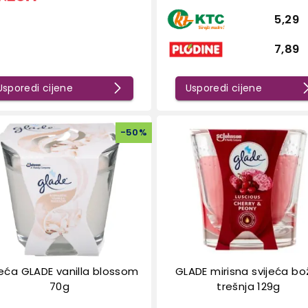
5,29
7,89
Usporedi cijene
Usporedi cijene
-
50
%
jeća GLADE vanilla blossom
GLADE mirisna svijeća bo
70g
trešnja 129g