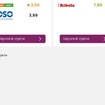
2,00
7,99
3,99
Usporedi cijene
Usporedi cijene
ijeće