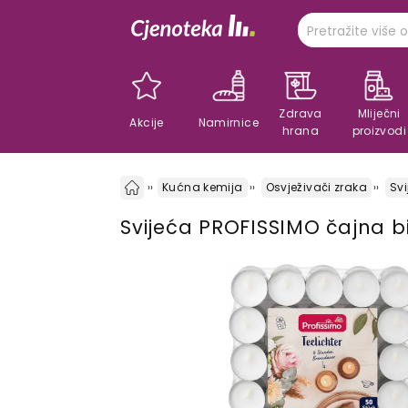
Zdrava
Mliječni
Akcije
Namirnice
hrana
proizvodi
Kućna kemija
Osvježivači zraka
Svi
Svijeća PROFISSIMO čajna b