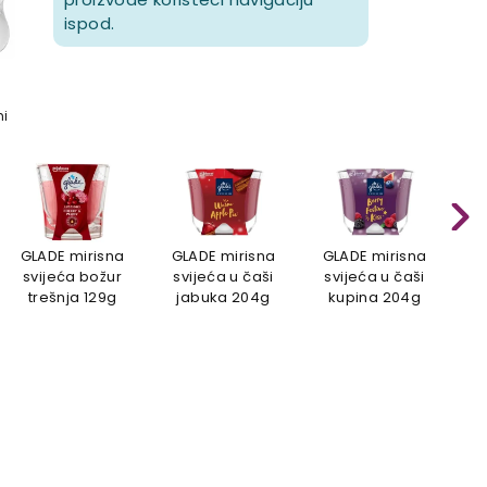
ispod.
mi
GLADE mirisna
GLADE mirisna
GLADE mirisna
Sv
svijeća božur
svijeća u čaši
svijeća u čaši
j
trešnja 129g
jabuka 204g
kupina 204g