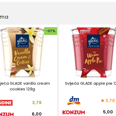
dima
-
37
%
ijeća GLADE vanilla cream
Svijeća GLADE apple pie 
cookies 129g
3,70
3,79
5,00
6,00