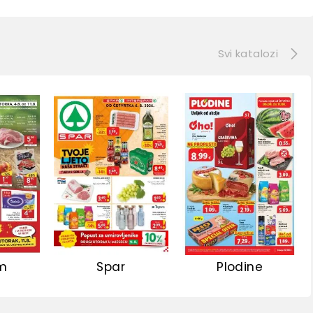
e
Svi katalozi
m
Spar
Plodine