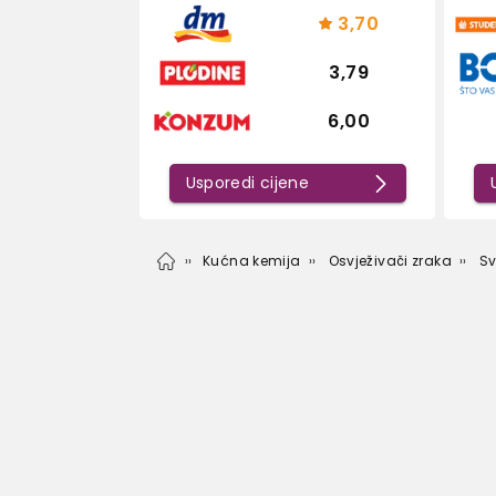
3,70
3,79
6,00
Usporedi cijene
Kućna kemija
Osvježivači zraka
Sv