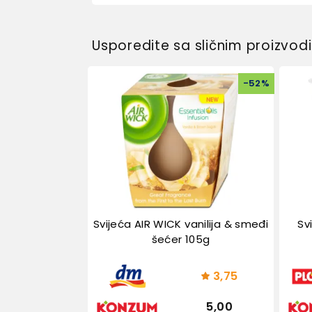
Usporedite sa sličnim proizvo
-
52
%
Svijeća AIR WICK vanilija & smeđi
Sv
šećer 105g
3,75
5,00