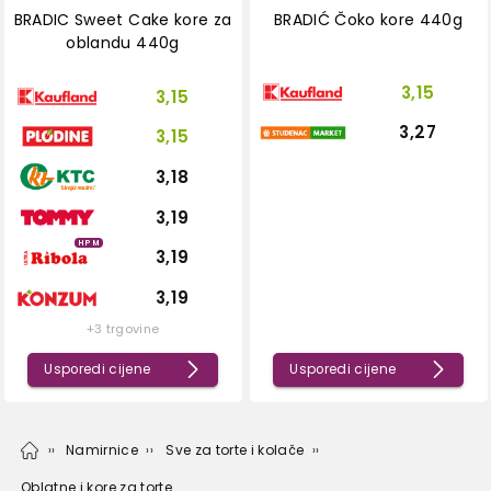
BRADIC Sweet Cake kore za
BRADIĆ Čoko kore 440g
oblandu 440g
3,15
3,15
3,27
3,15
3,18
3,19
HPM
3,19
3,19
+3 trgovine
Usporedi cijene
Usporedi cijene
Namirnice
Sve za torte i kolače
Oblatne i kore za torte