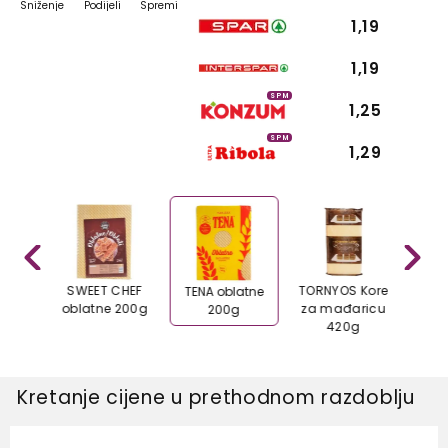
Sniženje
Podijeli
Spremi
1,19
1,19
SPM
1,25
SPM
1,29
ore
SWEET CHEF
TORNYOS Kore
TENA oblatne
430g
oblatne 200g
za mađaricu
200g
420g
Kretanje cijene u prethodnom razdoblju