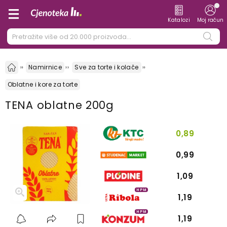
Katalozi
Moj račun
Namirnice
Sve za torte i kolače
Oblatne i kore za torte
TENA oblatne 200g
0,89
0,99
1,09
HPM
1,19
HPM
1,19