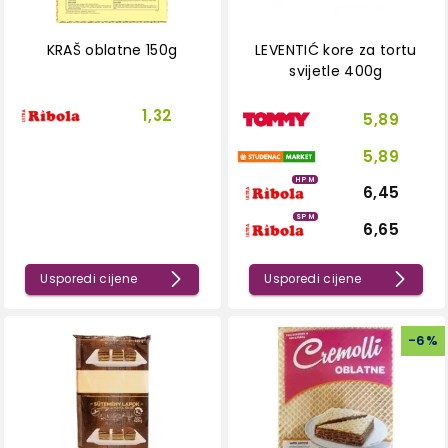
KRAŠ oblatne 150g
LEVENTIĆ kore za tortu
svijetle 400g
1,32
5,89
5,89
HPM
6,45
SPM
6,65
Usporedi cijene
Usporedi cijene
-
6
%