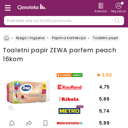
Katalozi
Moj račun
Njega i higijena
Papirna konfekcija
Toaletni papir
Toaletni papir ZEWA parfem peach
16kom
3,00
4,75
5,66
C&C
5,74
5,99