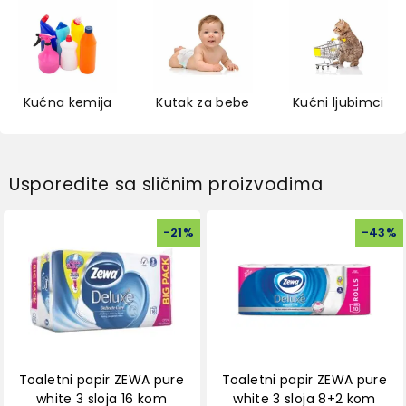
Kućna kemija
Kutak za bebe
Kućni ljubimci
Usporedite sa sličnim proizvodima
-
21
%
-
43
%
Toaletni papir ZEWA pure
Toaletni papir ZEWA pure
white 3 sloja 16 kom
white 3 sloja 8+2 kom