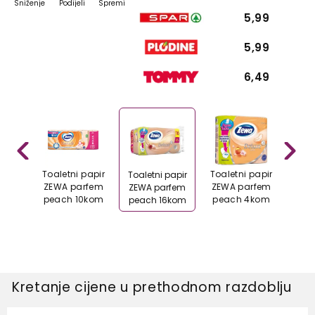
Sniženje
Podijeli
Spremi
5,99
5,99
6,49
papir
Toaletni papir
Toaletni papir
Toal
Toaletni papir
ilica
ZEWA parfem
ZEWA parfem
ZEWA
ZEWA parfem
6 kom
peach 10kom
peach 4kom
slo
peach 16kom
Kretanje cijene u prethodnom razdoblju