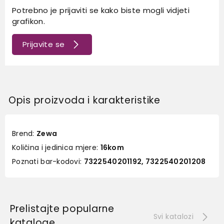
Potrebno je prijaviti se kako biste mogli vidjeti
grafikon.
Prijavite se
Opis proizvoda i karakteristike
Brend:
Zewa
Količina i jedinica mjere:
16kom
Poznati bar-kodovi:
7322540201192, 7322540201208
Prelistajte popularne
Svi katalozi
kataloge