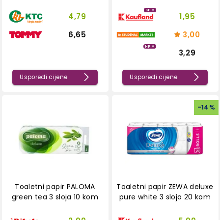
SPM
4,79
1,95
6,65
3,00
HPM
3,29
Usporedi cijene
Usporedi cijene
-
14
%
Toaletni papir PALOMA
Toaletni papir ZEWA deluxe
green tea 3 sloja 10 kom
pure white 3 sloja 20 kom