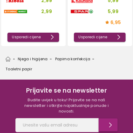
2,99
5,99
2,99
5,99
6,95
Usporedi cijene
Usporedi cijene
Njega i higijena
Papirna konfekcija
Toaletni papir
Prijavite se na newsletter
Budite uvijek u toku! Prijavite se na naš
newsletter i otkrijte najaktualnije ponude i
novosti.