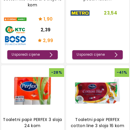
kom
23,54
1,90
2,39
2,99
Usporedi cijene
Usporedi cijene
-
28
%
-
41
%
Toaletni papir PERFEX 3 sloja
Toaletni papir PERFEX
24 kom
cotton line 3 sloja 16 kom