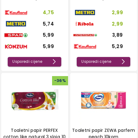
4,75
2,99
5,74
2,99
5,99
3,89
5,99
5,29
Usporedi cijene
Usporedi cijene
-
36
%
Toaletni papir PERFEX
Toaletni papir ZEWA parfem
cotton like natural 3 sloja 10
peach 10kom