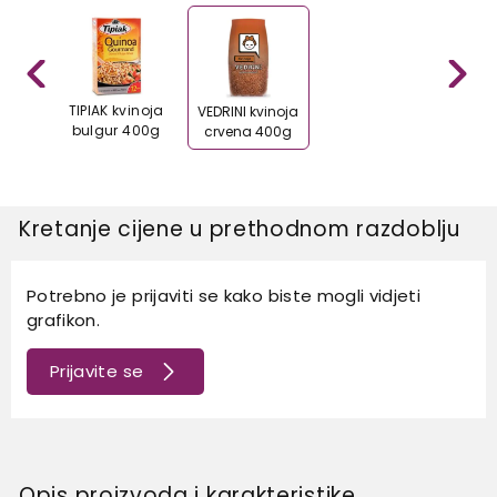
OLD
TIPIAK kvinoja
VEDRINI kvinoja
oyal
bulgur 400g
crvena 400g
g
Kretanje cijene u prethodnom razdoblju
Potrebno je prijaviti se kako biste mogli vidjeti
grafikon.
Prijavite se
Opis proizvoda i karakteristike