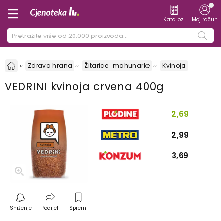
Katalozi
Moj račun
Zdrava hrana
Žitarice i mahunarke
Kvinoja
VEDRINI kvinoja crvena 400g
2,69
2,99
3,69
Sniženje
Podijeli
Spremi