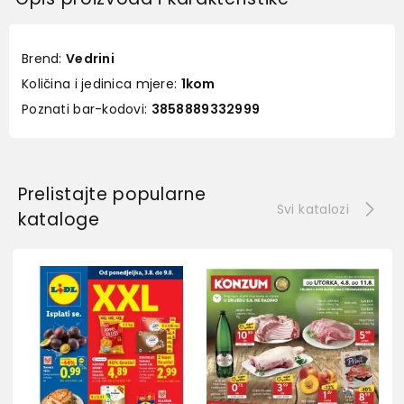
Brend:
Vedrini
Količina i jedinica mjere:
1kom
Poznati bar-kodovi:
3858889332999
Prelistajte popularne
Svi katalozi
kataloge