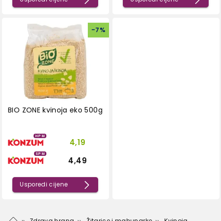
-
7
%
BIO ZONE kvinoja eko 500g
HPM
4,19
SPM
4,49
Usporedi cijene
Zdrava hrana
Žitarice i mahunarke
Kvinoja