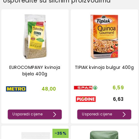
Usporedite sa sličnim proizvodima
EUROCOMPANY kvinoja
TIPIAK kvinoja bulgur 400g
bijela 400g
6,59
48,00
6,63
Usporedi cijene
Usporedi cijene
-
35
%