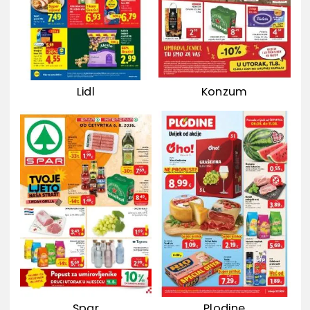
Lidl
Konzum
Spar
Plodine