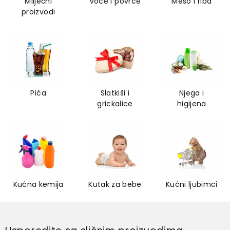
Mliječni
Voće i povrće
Meso i riba
proizvodi
Pića
Slatkiši i
Njega i
grickalice
higijena
Kućna kemija
Kutak za bebe
Kućni ljubimci