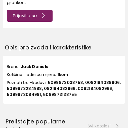
grafikon.
Prijavite se
Opis proizvoda i karakteristike
Brend:
Jack Daniels
Količina i jedinica mjere:
1kom
Poznati bar-kodovi:
5099873038758, 0082184088906,
5099873284988, 082184082966, 0082184082966,
5099873084991, 5099873138755
Prelistajte popularne
Svi katalozi