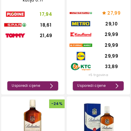
27,99
17,94
29,10
18,61
29,99
21,49
29,99
29,99
33,89
+5 trgovina
Usporedi cijene
Usporedi cijene
-
24
%