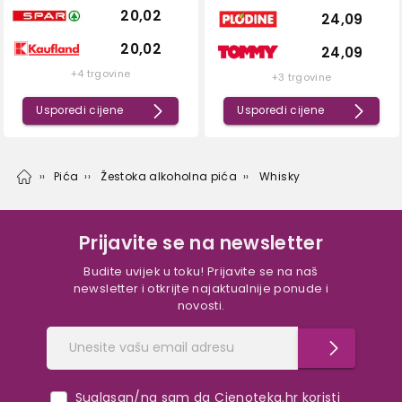
20,02
24,09
20,02
24,09
+4 trgovine
+3 trgovine
Usporedi cijene
Usporedi cijene
Pića
Žestoka alkoholna pića
Whisky
Prijavite se na newsletter
Budite uvijek u toku! Prijavite se na naš
newsletter i otkrijte najaktualnije ponude i
novosti.
Suglasan/na sam da Cjenoteka.hr koristi