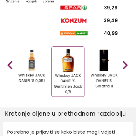
Sniženje
Podijeli
Spremi
39,29
39,49
40,99
 JACK
Whiskey JACK
Whiskey JACK
Whis
Whiskey JACK
ingle
DANIEL’S 0,05l
DANIEL’S
DANIEL
DANIEL’S
0.7
Sinatra 1l
Gentlmen Jack
0,7l
Kretanje cijene u prethodnom razdoblju
Potrebno je prijaviti se kako biste mogli vidjeti