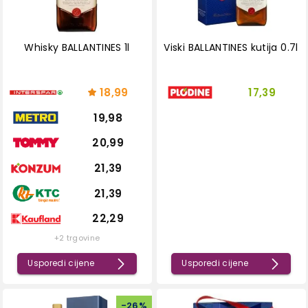
Whisky BALLANTINES 1l
Viski BALLANTINES kutija 0.7l
18,99
17,39
19,98
20,99
21,39
21,39
22,29
+2 trgovine
Usporedi cijene
Usporedi cijene
-
26
%