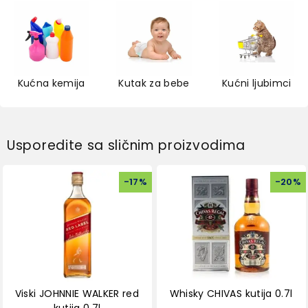
Kućna kemija
Kutak za bebe
Kućni ljubimci
Usporedite sa sličnim proizvodima
-
17
%
-
20
%
Viski JOHNNIE WALKER red
Whisky CHIVAS kutija 0.7l
kutija 0.7l