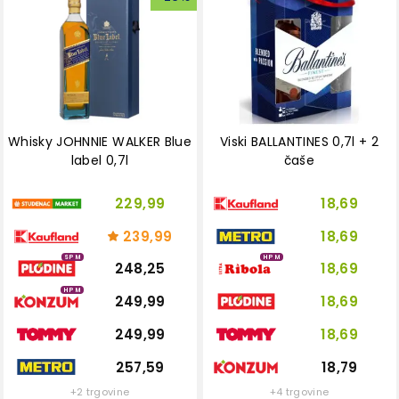
Whisky JOHNNIE WALKER Blue
Viski BALLANTINES 0,7l + 2
label 0,7l
čaše
229,99
18,69
239,99
18,69
SPM
HPM
248,25
18,69
HPM
249,99
18,69
249,99
18,69
257,59
18,79
+2 trgovine
+4 trgovine