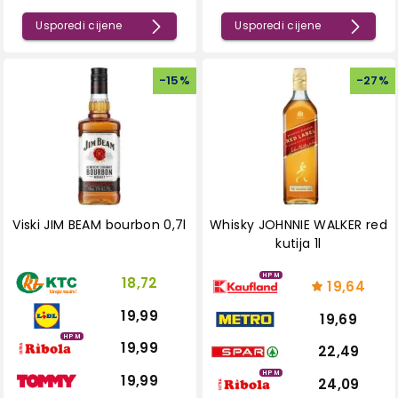
Usporedi cijene
Usporedi cijene
-
15
%
-
27
%
Viski JIM BEAM bourbon 0,7l
Whisky JOHNNIE WALKER red
kutija 1l
HPM
18,72
19,64
19,99
19,69
HPM
19,99
22,49
HPM
19,99
24,09