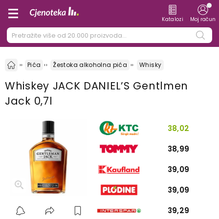
Katalozi
Moj račun
Pića
Žestoka alkoholna pića
Whisky
Whiskey JACK DANIEL’S Gentlmen
Jack 0,7l
38,02
38,99
39,09
39,09
39,29