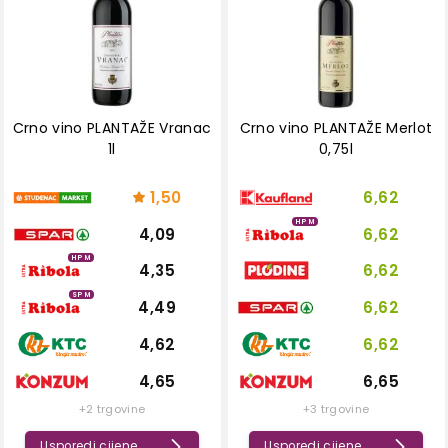
Crno vino PLANTAŽE Vranac
Crno vino PLANTAŽE Merlot
1l
0,75l
1,50
6,62
HPM
4,09
6,62
HPM
4,35
6,62
SPM
4,49
6,62
4,62
6,62
4,65
6,65
+2 trgovine
+3 trgovine
Usporedi cijene
Usporedi cijene