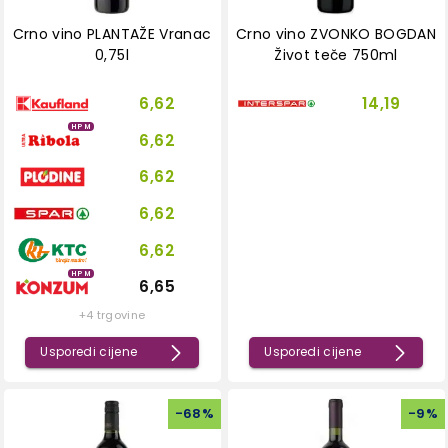
Crno vino PLANTAŽE Vranac
Crno vino ZVONKO BOGDAN
0,75l
Život teče 750ml
6,62
14,19
HPM
6,62
6,62
6,62
6,62
HPM
6,65
+4 trgovine
Usporedi cijene
Usporedi cijene
-
68
%
-
9
%