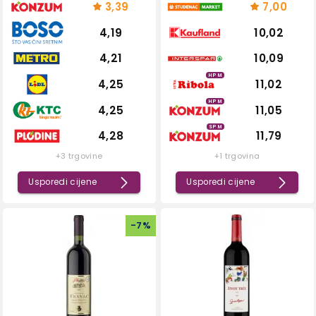
3,39
7,00
4,19
10,02
4,21
10,09
HPM
4,25
11,02
HPM
4,25
11,05
SPM
4,28
11,79
+3 trgovine
+1 trgovina
Usporedi cijene
Usporedi cijene
-
7
%