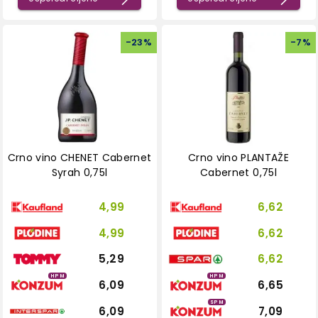
-
23
%
-
7
%
Crno vino CHENET Cabernet
Crno vino PLANTAŽE
Syrah 0,75l
Cabernet 0,75l
4,99
6,62
4,99
6,62
5,29
6,62
HPM
HPM
6,09
6,65
SPM
6,09
7,09