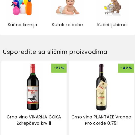
Kućna kemija
Kutak za bebe
Kućni ljubimci
Usporedite sa sličnim proizvodima
-
27
%
-
42
%
Crno vino VINARIJA ČOKA
Crno vino PLANTAŽE Vranac
Ždrepčeva krv 1l
Pro corde 0,75l