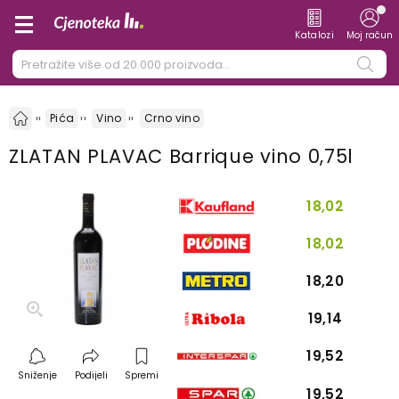
Katalozi
Moj račun
Pića
Vino
Crno vino
ZLATAN PLAVAC Barrique vino 0,75l
18,02
18,02
18,20
19,14
19,52
Sniženje
Podijeli
Spremi
19,52