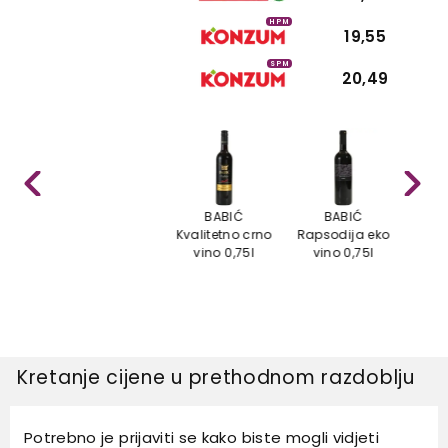
HPM
19,55
SPM
20,49
BABIĆ
BABIĆ
BELJ
Kvalitetno crno
Rapsodija eko
Sa
vino 0,75l
vino 0,75l
vi
Kretanje cijene u prethodnom razdoblju
Potrebno je prijaviti se kako biste mogli vidjeti