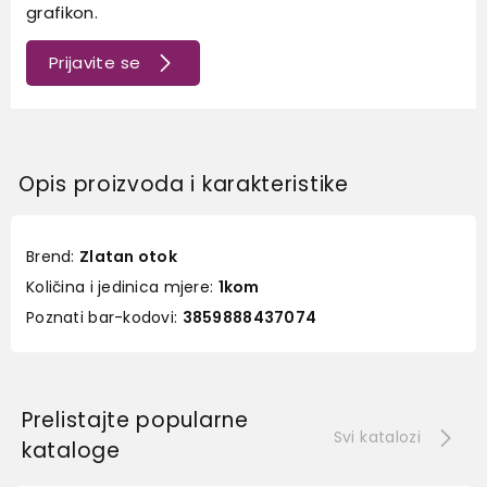
grafikon.
Prijavite se
Opis proizvoda i karakteristike
Brend:
Zlatan otok
Količina i jedinica mjere:
1kom
Poznati bar-kodovi:
3859888437074
Prelistajte popularne
Svi katalozi
kataloge