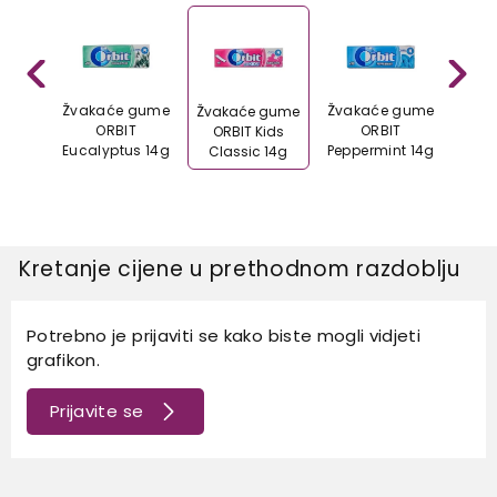
 gume
Žvakaće gume
Žvakaće gume
Žvak
Žvakaće gume
bble
ORBIT
ORBIT
ORBIT Kids
4g
Eucalyptus 14g
Peppermint 14g
Re
Classic 14g
bub
Kretanje cijene u prethodnom razdoblju
Potrebno je prijaviti se kako biste mogli vidjeti
grafikon.
Prijavite se