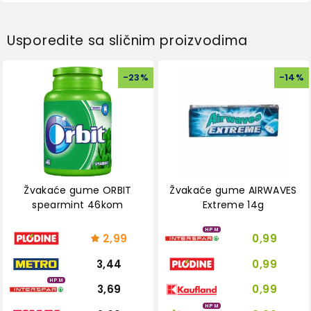
Usporedite sa sličnim proizvodima
-
23
%
-
14
%
Žvakaće gume ORBIT
Žvakaće gume AIRWAVES
spearmint 46kom
Extreme 14g
HPM
2,99
0,99
3,44
0,99
HPM
3,69
0,99
HPM