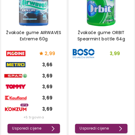
Žvakaće gume AIRWAVES
Žvakaće gume ORBIT
Extreme 60g
Spearmint bottle 64g
2,99
3,99
3,66
3,69
3,69
3,69
HPM
3,69
+5 trgovina
Usporedi cijene
Usporedi cijene