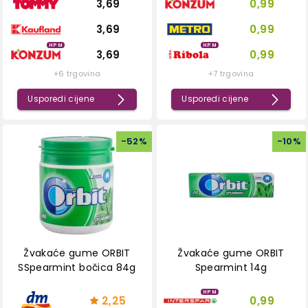
3,69
0,99
3,69
0,99
HPM
HPM
3,69
0,99
+6 trgovina
+7 trgovina
Usporedi cijene
Usporedi cijene
-
52
%
-
10
%
Žvakaće gume ORBIT
Žvakaće gume ORBIT
SSpearmint bočica 84g
Spearmint 14g
HPM
2,25
0,99