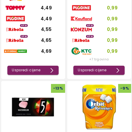
4,49
0,99
4,49
0,99
HPM
HPM
4,55
0,99
SPM
HPM
4,65
0,99
4,69
0,99
+7 trgovina
Usporedi cijene
Usporedi cijene
-
13
%
-
9
%