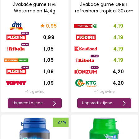
Žvakaće gume FIVE
Žvakaće gume ORBIT
Watermelon 14,4g
refreshers tropical 30kom
0,95
4,19
HPM
0,99
4,19
HPM
1,05
4,19
HPM
1,05
4,19
SPM
HPM
1,09
4,20
1,09
4,20
+1 trgovina
+4 trgovine
Usporedi cijene
Usporedi cijene
-
27
%