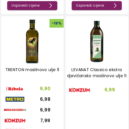
Usporedi cijene
Usporedi cijene
-
19
%
TRENTON maslinovo ulje 1l
LEVANAT Classico ekstra
djevičansko maslinovo ulje 1l
6,90
6,99
6,98
6,99
7,99