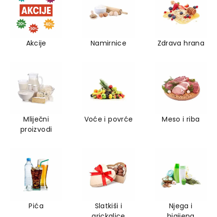
Akcije
Namirnice
Zdrava hrana
Mliječni
Voće i povrće
Meso i riba
proizvodi
Pića
Slatkiši i
Njega i
grickalice
higijena