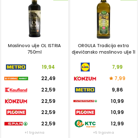
Maslinovo ulje OL ISTRIA
ORGULA Tradicija extra
750ml
djevičansko maslinovo ulje 1l
19,94
7,99
22,49
7,99
22,59
9,86
22,59
10,99
22,59
10,99
22,59
12,99
+1 trgovina
+5 trgovina