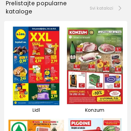
Prelistajte popularne
Svi katalozi
kataloge
Lidl
Konzum