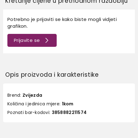
Kretanje cijene u prethodnom razdoblju
Potrebno je prijaviti se kako biste mogli vidjeti
grafikon.
Prijavite se
Opis proizvoda i karakteristike
Brend:
Zvijezda
Količina i jedinica mjere:
1kom
Poznati bar-kodovi:
3858882211574