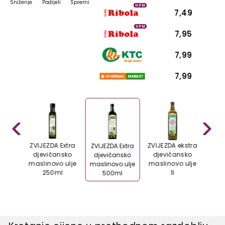
Sniženje
Podijeli
Spremi
HPM
7,49
SPM
7,95
7,99
7,99
Ekstra
ZVIJEZDA Extra
ZVIJEZDA ekstra
ZVIJEZDA Extra
nsko
djevičansko
djevičansko
djevičansko
 ulje
maslinovo ulje
maslinovo ulje
maslinovo ulje
l
250ml
1l
500ml