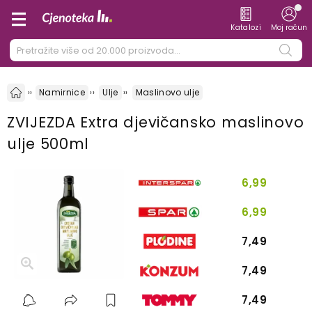
Katalozi
Moj račun
Namirnice
Ulje
Maslinovo ulje
ZVIJEZDA Extra djevičansko maslinovo
ulje 500ml
6,99
6,99
7,49
7,49
7,49