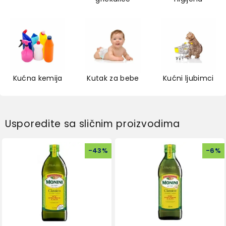
Kućna kemija
Kutak za bebe
Kućni ljubimci
Usporedite sa sličnim proizvodima
-
43
%
-
6
%