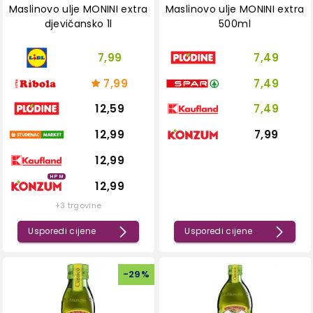
Maslinovo ulje MONINI extra
Maslinovo ulje MONINI extra
djevičansko 1l
500ml
7,99
7,49
7,99
7,49
12,59
7,49
12,99
7,99
12,99
HPM
12,99
+3 trgovine
Usporedi cijene
Usporedi cijene
-
29
%