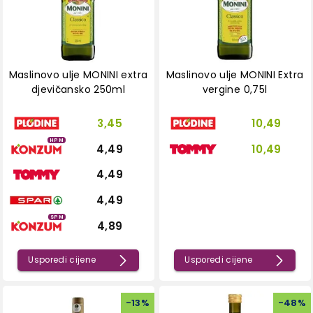
Maslinovo ulje MONINI extra
Maslinovo ulje MONINI Extra
djevičansko 250ml
vergine 0,75l
3,45
10,49
HPM
4,49
10,49
4,49
4,49
SPM
4,89
Usporedi cijene
Usporedi cijene
-
13
%
-
48
%