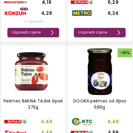
4,19
6,29
HPM
4,29
6,34
+1 trgovina
Usporedi cijene
Usporedi cijene
-
18
%
Pekmez BAKINA TAJNA šipak
DOORA pekmez od šljiva
375g
680g
4,49
4,49
4,49
4,59