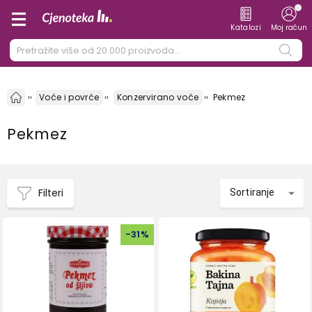
Katalozi
Moj račun
Voće i povrće
Konzervirano voće
Pekmez
Pekmez
Filteri
Sortiranje
-
31
%