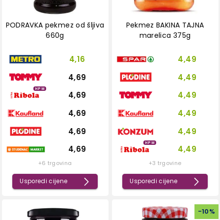
PODRAVKA pekmez od šljiva
Pekmez BAKINA TAJNA
660g
marelica 375g
4,16
4,49
4,69
4,49
HPM
4,69
4,49
4,69
4,49
4,69
4,49
HPM
4,69
4,49
+6 trgovina
+3 trgovine
Usporedi cijene
Usporedi cijene
-
10
%