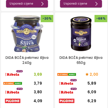
Usporedi cijene
Usporedi cijene
-
20
%
-
68
%
DIDA BOŽA pekmez šljiva
DIDA BOŽA pekmez šljiva
240g
650g
HPM
3,69
2,00
HPM
3,79
5,89
SPM
SPM
3,80
6,09
4,09
6,29