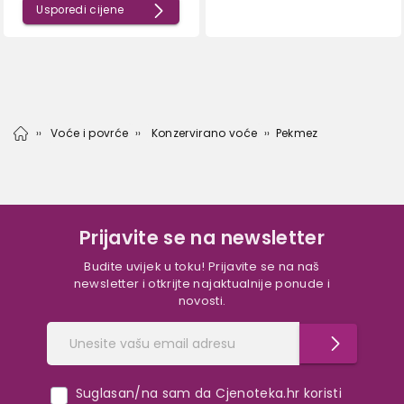
Usporedi cijene
Voće i povrće
Konzervirano voće
Pekmez
Prijavite se na newsletter
Budite uvijek u toku! Prijavite se na naš
newsletter i otkrijte najaktualnije ponude i
novosti.
Suglasan/na sam da Cjenoteka.hr koristi