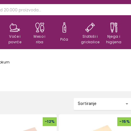
Voće i
Meso i
Slatkiši i
Njega i
Pića
povrće
riba
grickalice
higijena
lokum
Sortiranje
-
12
%
-
15
%