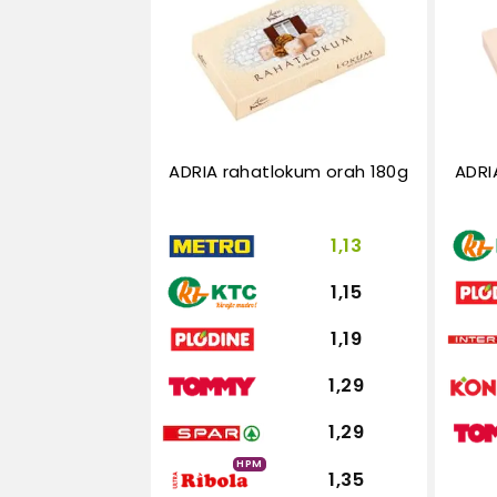
ADRIA rahatlokum orah 180g
ADRI
1,13
1,15
1,19
1,29
1,29
HPM
1,35