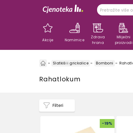
Zdrava
Mliječni
Akcije
Namirnice
hrana
proizvodi
Slatkiši i grickalice
Bomboni
Rahat
Rahatlokum
Filteri
-
19
%