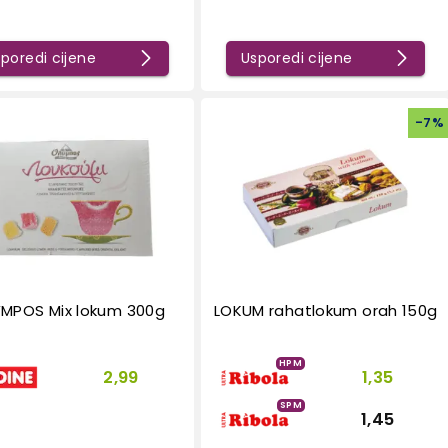
poredi cijene
Usporedi cijene
-
7
%
MPOS Mix lokum 300g
LOKUM rahatlokum orah 150g
HPM
2,99
1,35
SPM
1,45