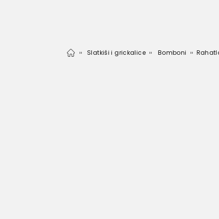
Slatkiši i grickalice
Bomboni
Rahat