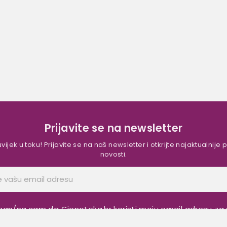
Prijavite se na newsletter
vijek u toku! Prijavite se na naš newsletter i otkrijte najaktualnije
novosti.
san/na sam da Cjenoteka.hr koristi moju email adresu za 
ettera, sukladno objavljenim uvjetima:
Pravila i uvjeta kor