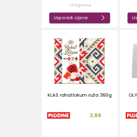
+3 trgovine
Usporedi cijene
Us
KLAS rahatlokum ruža 360g
OLY
2,69