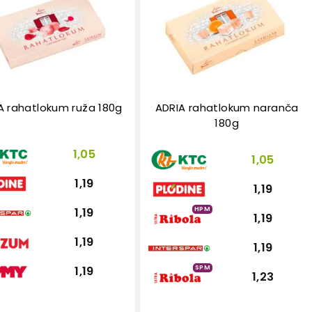
A rahatlokum ruža 180g
ADRIA rahatlokum naranča
180g
1,05
1,05
1,19
1,19
HPM
1,19
1,19
1,19
1,19
SPM
1,19
1,23