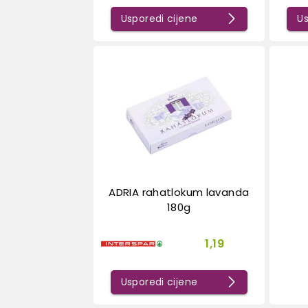
Usporedi cijene
Us
ADRIA rahatlokum lavanda
180g
1,19
Usporedi cijene