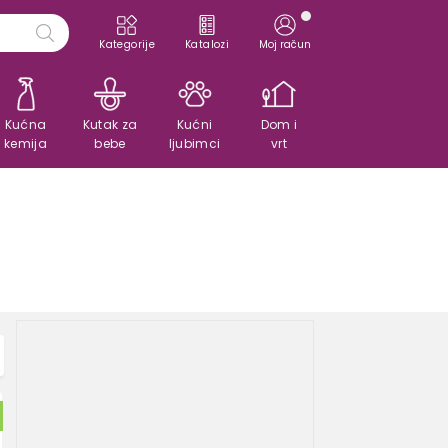
Kategorije
Katalozi
Moj račun
Kućna
Kutak za
Kućni
Dom i
kemija
bebe
ljubimci
vrt