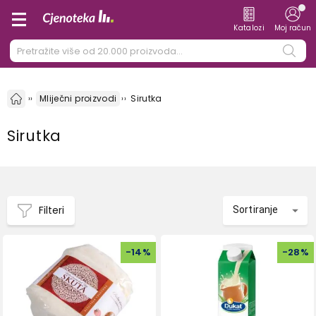
Katalozi
Moj račun
Mliječni proizvodi
Sirutka
Sirutka
Filteri
Sortiranje
-
14
%
-
28
%