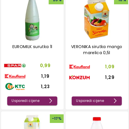
EUROMILK surutka 1l
VERONIKA sirutka mango
marelica 0,5l
0,99
1,09
1,19
1,29
1,23
Usporedi cijene
Usporedi cijene
-
17
%