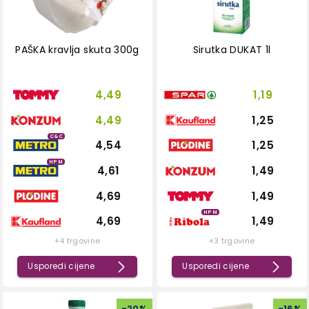
PAŠKA kravlja skuta 300g
Sirutka DUKAT 1l
4,49
1,19
4,49
1,25
C&C
4,54
1,25
HPM
4,61
1,49
4,69
1,49
HPM
4,69
1,49
+4 trgovine
+3 trgovine
Usporedi cijene
Usporedi cijene
-
20
%
-
16
%