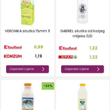
VERONIKA sirutka 1%mm 1l
GABRIEL sirutka od kozjeg
mlijeka 0,5l
0,99
1,22
1,19
1,22
Usporedi cijene
Usporedi cijene
-
32
%