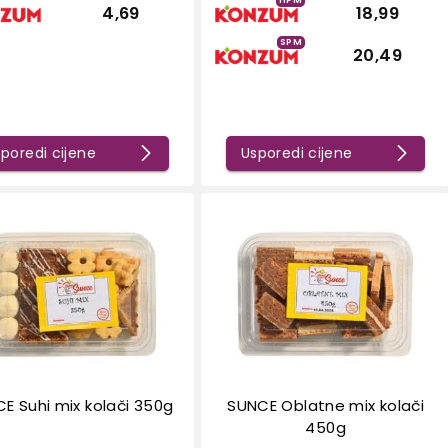
4,69
18,99
SPM
20,49
poredi cijene
Usporedi cijene
E Suhi mix kolači 350g
SUNCE Oblatne mix kolači
450g