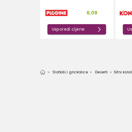
6,09
Usporedi cijene
Us
Slatkiši i grickalice
Deserti
Sitni kola