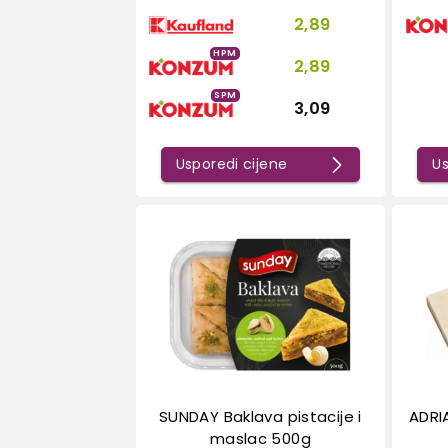
2,89
HPM
2,89
SPM
3,09
Usporedi cijene
Us
SUNDAY Baklava pistacije i
ADRI
maslac 500g