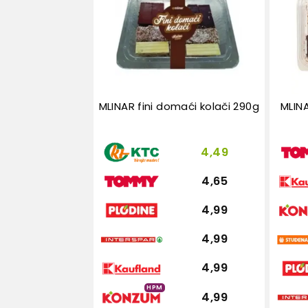
MLINAR fini domaći kolači 290g
MLIN
4,49
4,65
4,99
4,99
4,99
HPM
4,99