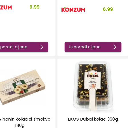
6,99
6,99
poredi cijene
Usporedi cijene
A nonin kolačići smokva
EKOS Dubai kolač 360g
140g