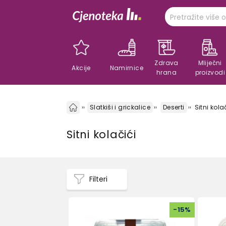
Zdrava
Mliječni
Akcije
Namirnice
hrana
proizvodi
Slatkiši i grickalice
Deserti
Sitni kola
Sitni kolačići
Filteri
-
15
%