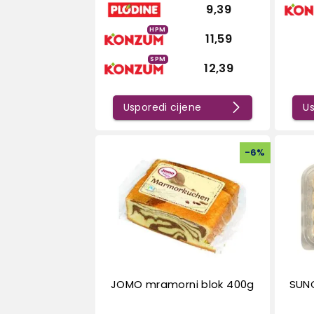
9,39
HPM
11,59
SPM
12,39
Usporedi cijene
Us
-
6
%
JOMO mramorni blok 400g
SUNC