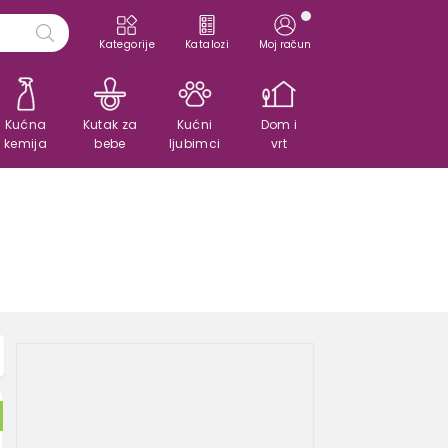
Kategorije
Katalozi
Moj račun
Kućna
Kutak za
Kućni
Dom i
kemija
bebe
ljubimci
vrt