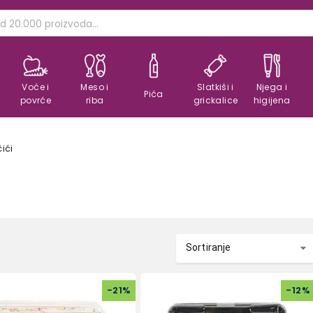
Voće i
Meso i
Slatkiši i
Njega i
Pića
povrće
riba
grickalice
higijena
čići
Sortiranje
-
21
%
-
12
%