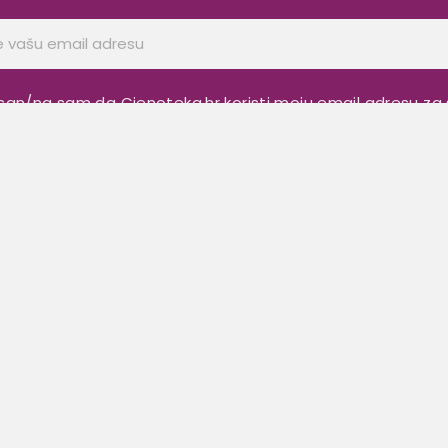
san/na sam da Cjenoteka.hr koristi moju email adresu za 
ettera, sukladno objavljenim uvjetima:
Pravila i uvjeta kor
Upute i uvjeti
P
Najčešća pitanja
Uvjeti korištenja
Politika privatnosti