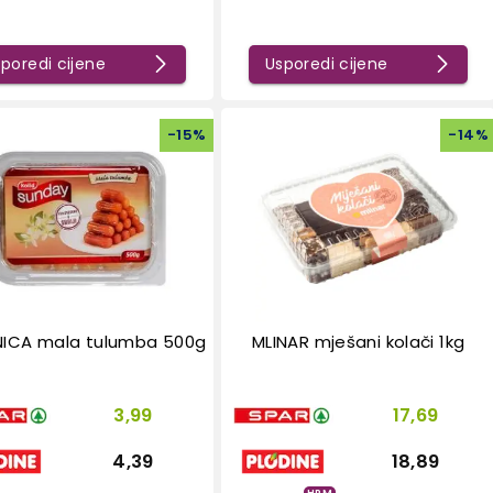
poredi cijene
Usporedi cijene
-
15
%
-
14
%
ICA mala tulumba 500g
MLINAR mješani kolači 1kg
3,99
17,69
4,39
18,89
HPM