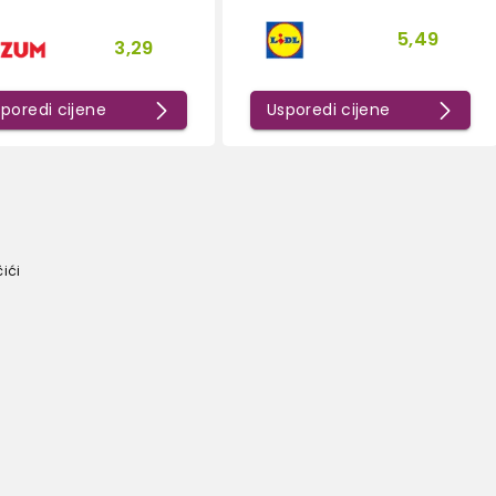
5,49
3,29
poredi cijene
Usporedi cijene
čići