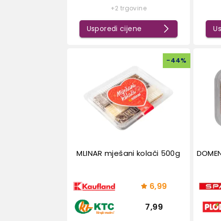
+2 trgovine
Usporedi cijene
Us
-
44
%
MLINAR mješani kolači 500g
DOMEN
6,99
7,99