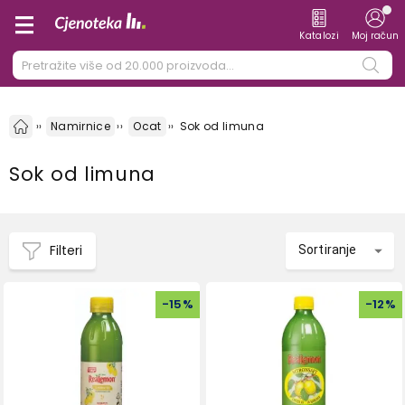
Katalozi
Moj račun
Namirnice
Ocat
Sok od limuna
Sok od limuna
Filteri
Sortiranje
-
15
%
-
12
%