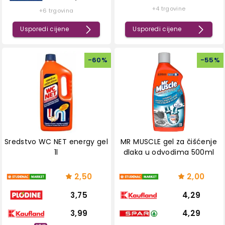
+4 trgovine
+6 trgovina
Usporedi cijene
Usporedi cijene
-
60
%
-
55
%
Sredstvo WC NET energy gel
MR MUSCLE gel za čišćenje
1l
dlaka u odvodima 500ml
2,50
2,00
3,75
4,29
3,99
4,29