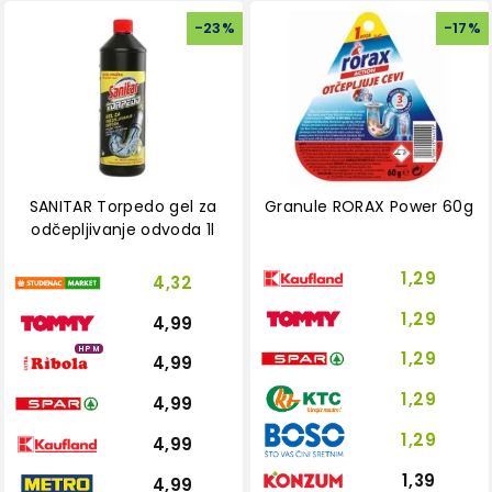
-
23
%
-
17
%
SANITAR Torpedo gel za
Granule RORAX Power 60g
odčepljivanje odvoda 1l
1,29
4,32
1,29
4,99
HPM
1,29
4,99
1,29
4,99
1,29
4,99
1,39
4,99