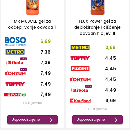
MR MUSCLE gel za
FLUX Power gel za
odčepljivanje odvoda 1l
deblokiranje i čišćenje
odvodnih cijevi 1l
6,99
3,69
7,36
4,45
HPM
7,39
4,45
HPM
7,49
4,45
7,49
HPM
4,49
7,49
4,69
+6 trgovina
+5 trgovina
Usporedi cijene
Usporedi cijene