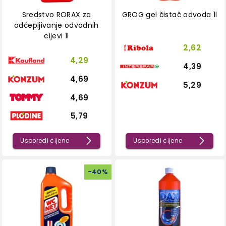
Sredstvo RORAX za
GROG gel čistač odvoda 1l
odčepljivanje odvodnih
cijevi 1l
2,62
4,29
4,39
4,69
5,29
4,69
5,79
Usporedi cijene
Usporedi cijene
-
40
%