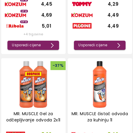
HPM
4,45
4,29
SPM
4,69
4,49
HPM
5,01
4,49
+4 trgovine
Usporedi cijene
Usporedi cijene
-
37
%
MR. MUSCLE Gel za
MR. MUSCLE čistač odvoda
odčepljivanje odvoda 2x1l
za kuhinju 1l