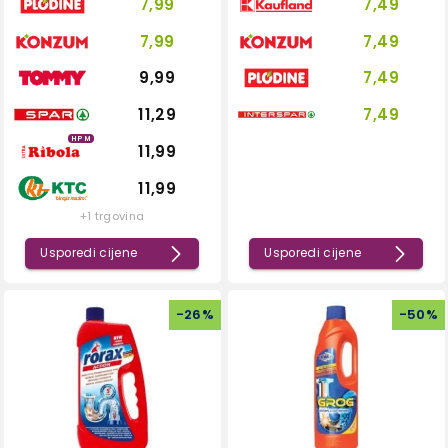
7,99
7,49
7,99
7,49
9,99
7,49
11,29
7,49
HPM
11,99
11,99
+1 trgovina
Usporedi cijene
Usporedi cijene
-
26
%
-
50
%