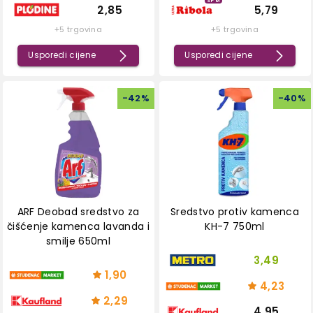
SPM
2,85
5,79
+5 trgovina
+5 trgovina
Usporedi cijene
Usporedi cijene
-
42
%
-
40
%
ARF Deobad sredstvo za
Sredstvo protiv kamenca
čišćenje kamenca lavanda i
KH-7 750ml
smilje 650ml
3,49
1,90
4,23
2,29
4,95