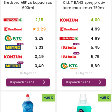
Sredstvo ARF za kupaonicu
CILLIT BANG sprej protiv
600ml
kamenca limun 750ml
2,15
4,00
2,29
4,99
3,29
4,99
HPM
HPM
3,33
5,45
SPM
3,49
5,79
C&C
3,49
6,69
+5 trgovina
+2 trgovine
Usporedi cijene
Usporedi cijene
-
20
%
-
25
%