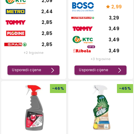
2,09
2,99
2,44
3,29
2,85
3,49
2,85
3,49
2,85
HPM
3,49
+2 trgovine
+3 trgovine
Usporedi cijene
Usporedi cijene
-
46
%
-
45
%