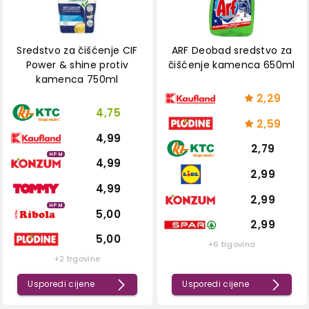
Sredstvo za čišćenje CIF
ARF Deobad sredstvo za
Power & shine protiv
čišćenje kamenca 650ml
kamenca 750ml
2,29
4,75
2,59
4,99
2,79
HPM
4,99
2,99
4,99
2,99
HPM
5,00
2,99
5,00
+6 trgovina
+2 trgovine
Usporedi cijene
Usporedi cijene