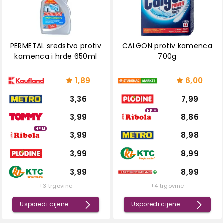
PERMETAL sredstvo protiv
CALGON protiv kamenca
kamenca i hrđe 650ml
700g
1,89
6,00
3,36
7,99
HPM
3,99
8,86
HPM
3,99
8,98
3,99
8,99
3,99
8,99
+3 trgovine
+4 trgovine
Usporedi cijene
Usporedi cijene