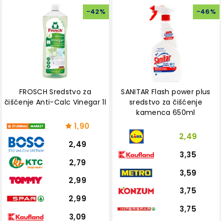
-
42
%
-
46
%
FROSCH Sredstvo za
SANITAR Flash power plus
čišćenje Anti-Calc Vinegar 1l
sredstvo za čišćenje
kamenca 650ml
1,90
2,49
2,49
3,35
2,79
3,59
2,99
3,75
2,99
3,75
3,09