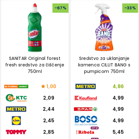
-
67
%
-
33
%
SANITAR Original forest
Sredstvo za uklanjanje
fresh sredstvo za čišćenje
kamenca CILLIT BANG s
750ml
pumpicom 750ml
1,00
4,86
2,09
4,99
2,44
4,99
2,45
4,99
HPM
2,85
5,45