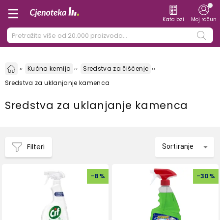
Katalozi
Moj račun
Kućna kemija
Sredstva za čišćenje
Sredstva za uklanjanje kamenca
Sredstva za uklanjanje kamenca
Filteri
Sortiranje
-
8
%
-
30
%