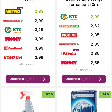
kamenca 750ml
C&C
2,89
2,09
2,99
2,62
3,29
2,85
3,99
2,85
3,99
HPM
2,85
3,99
2,85
+5 trgovina
+4 trgovine
Usporedi cijene
Usporedi cijene
-
57
%
-
41
%