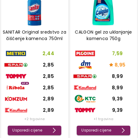
SANITAR Original sredstvo za
CALGON gel za uklanjanje
čišćenje kamenca 750ml
kamenca 750g
2,44
7,59
2,85
8,95
2,85
8,99
HPM
2,85
8,99
2,89
9,39
2,89
9,39
+2 trgovine
+1 trgovina
Usporedi cijene
Usporedi cijene