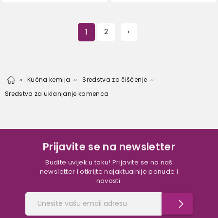
1
2
›
Kućna kemija
Sredstva za čišćenje
Sredstva za uklanjanje kamenca
Prijavite se na newsletter
Budite uvijek u toku! Prijavite se na naš
newsletter i otkrijte najaktualnije ponude i
novosti.