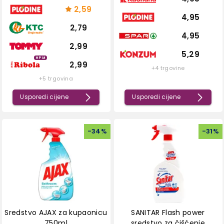
2,59
4,95
2,79
4,95
2,99
5,29
HPM
2,99
+4 trgovine
+5 trgovina
Usporedi cijene
Usporedi cijene
-
34
%
-
31
%
Sredstvo AJAX za kupaonicu
SANITAR Flash power
750ml
sredstvo za čišćenje