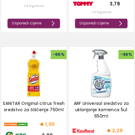
3,79
+4 trgovine
+4 trgovine
Usporedi cijene
Usporedi cijene
-
65
%
-
36
%
SANITAR Original citrus fresh
ARF Universal sredstvo za
sredstvo za čišćenje 750ml
uklanjanje kamenca 5u1
650ml
1,00
2,29