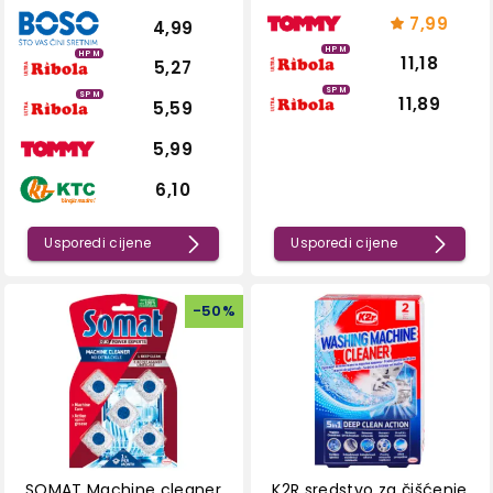
7,99
4,99
HPM
HPM
11,18
5,27
SPM
SPM
11,89
5,59
5,99
6,10
Usporedi cijene
Usporedi cijene
-
50
%
SOMAT Machine cleaner
K2R sredstvo za čišćenje