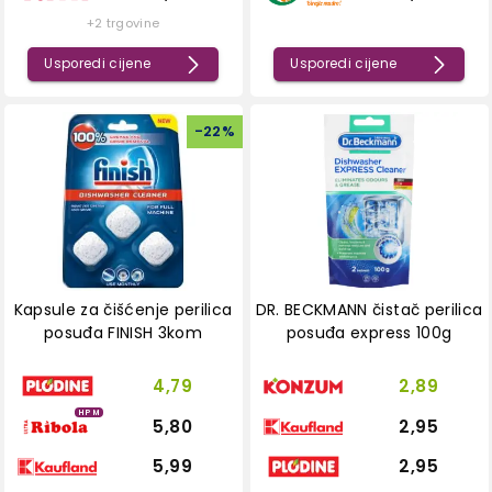
+2 trgovine
Usporedi cijene
Usporedi cijene
-
22
%
Kapsule za čišćenje perilica
DR. BECKMANN čistač perilica
posuđa FINISH 3kom
posuđa express 100g
4,79
2,89
HPM
5,80
2,95
5,99
2,95