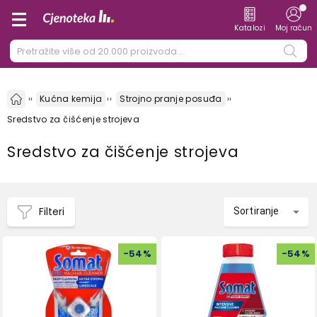
Katalozi
Moj račun
Kućna kemija
Strojno pranje posuđa
Sredstvo za čišćenje strojeva
Sredstvo za čišćenje strojeva
Filteri
Sortiranje
-
54
%
-
54
%