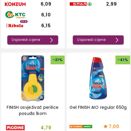
6,09
2,99
6,10
SPM
6,15
Usporedi cijene
Usporedi cijene
-
21
%
-
41
%
FINISH osvježivač perilice
Gel FINISH AIO regular 650g
posuđa 1kom
7,00
4,79