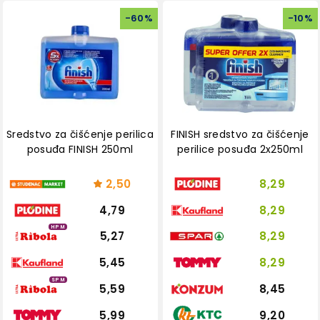
-
60
%
-
10
%
Sredstvo za čišćenje perilica
FINISH sredstvo za čišćenje
posuđa FINISH 250ml
perilice posuđa 2x250ml
2,50
8,29
4,79
8,29
HPM
5,27
8,29
5,45
8,29
SPM
5,59
8,45
5,99
9,20