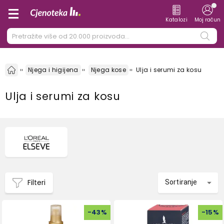
Katalozi
Moj račun
Njega i higijena
Njega kose
Ulja i serumi za kosu
Ulja i serumi za kosu
Filteri
Sortiranje
-
43
%
-
15
%