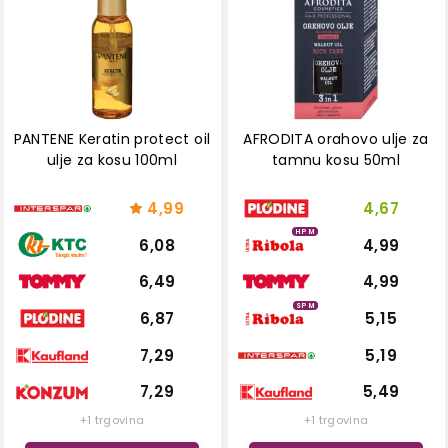
PANTENE Keratin protect oil
AFRODITA orahovo ulje za
ulje za kosu 100ml
tamnu kosu 50ml
4,99
4,67
HPM
6,08
4,99
6,49
4,99
SPM
6,87
5,15
7,29
5,19
7,29
5,49
+1 trgovina
+1 trgovina