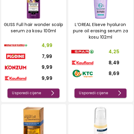
GLISS Full hair wonder scalp
L’OREAL Elseve hyaluron
serum za kosu 100ml
pure oil erasing serum za
kosu 102ml
4,99
4,25
7,99
8,49
9,99
8,69
9,99
Usporedi cijene
Usporedi cijene