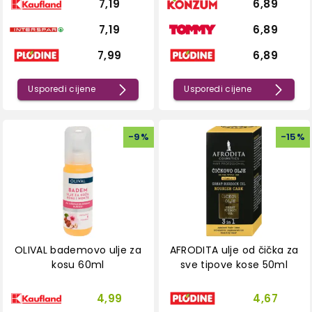
7,19
6,89
7,19
6,89
7,99
6,89
Usporedi cijene
Usporedi cijene
-
9
%
-
15
%
OLIVAL bademovo ulje za
AFRODITA ulje od čička za
kosu 60ml
sve tipove kose 50ml
4,99
4,67