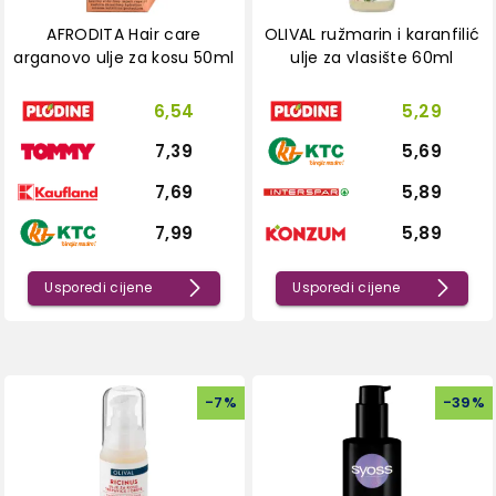
AFRODITA Hair care
OLIVAL ružmarin i karanfilić
arganovo ulje za kosu 50ml
ulje za vlasište 60ml
6,54
5,29
7,39
5,69
7,69
5,89
7,99
5,89
Usporedi cijene
Usporedi cijene
-
7
%
-
39
%