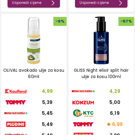
Usporedi cijene
Usporedi cijene
-
9
%
-
57
%
OLIVAL avokado ulje za kosu
GLISS Night elixir split hair
60ml
ulje za kosu 100ml
4,99
4,29
5,39
5,00
5,45
6,19
5,49
6,99