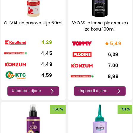
OLIVAL ricinusovo ulje 60ml
SYOSS Intense plex serum
za kosu 100ml
4,29
5,49
4,45
6,39
4,49
7,00
4,59
8,99
Usporedi cijene
Usporedi cijene
-
50
%
-
51
%