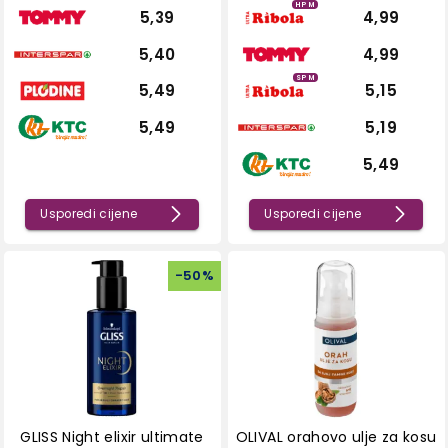
HPM
5,39
4,99
5,40
4,99
SPM
5,49
5,15
5,49
5,19
5,49
Usporedi cijene
Usporedi cijene
-
50
%
GLISS Night elixir ultimate
OLIVAL orahovo ulje za kosu