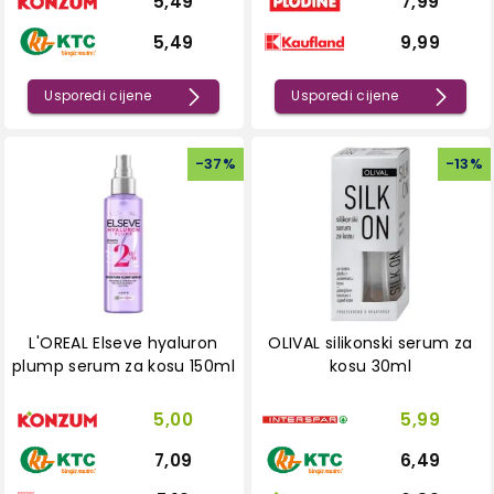
5,49
7,99
5,49
9,99
Usporedi cijene
Usporedi cijene
-
37
%
-
13
%
L'OREAL Elseve hyaluron
OLIVAL silikonski serum za
plump serum za kosu 150ml
kosu 30ml
5,00
5,99
7,09
6,49