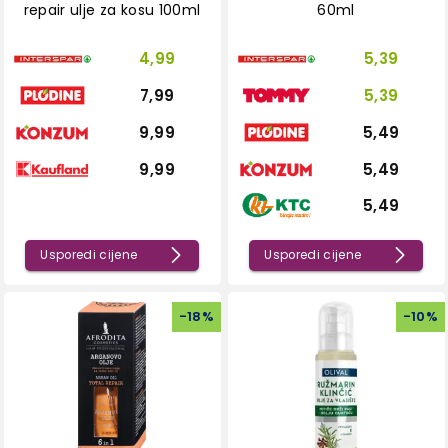
repair ulje za kosu 100ml
60ml
4,99
5,39
7,99
5,39
9,99
5,49
9,99
5,49
5,49
Usporedi cijene
Usporedi cijene
-
18
%
-
10
%