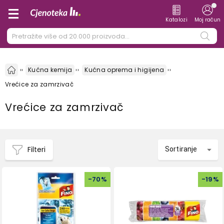
Katalozi
Moj račun
Kućna kemija
Kućna oprema i higijena
Vrećice za zamrzivač
Vrećice za zamrzivač
Filteri
Sortiranje
-
70
%
-
19
%