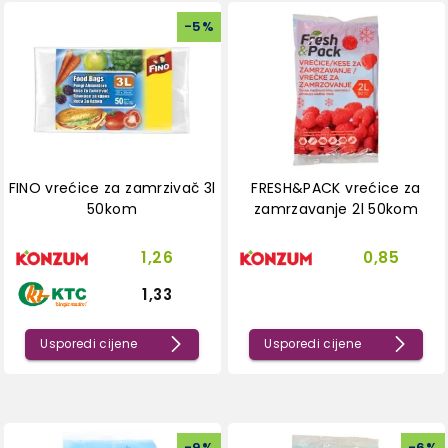
-
5
%
FINO vrećice za zamrzivač 3l
FRESH&PACK vrećice za
50kom
zamrzavanje 2l 50kom
1,26
0,85
1,33
Usporedi cijene
Usporedi cijene
-
9
%
-
6
%