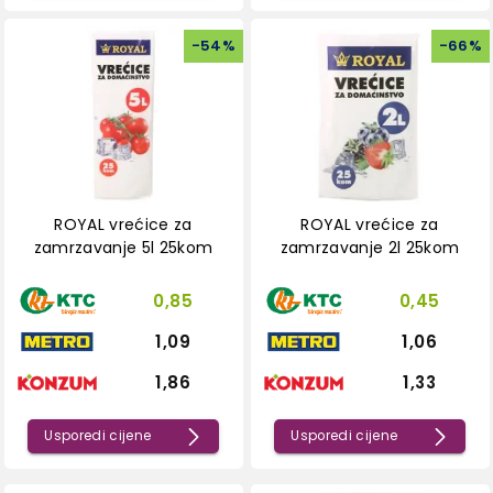
-
54
%
-
66
%
ROYAL vrećice za
ROYAL vrećice za
zamrzavanje 5l 25kom
zamrzavanje 2l 25kom
0,85
0,45
1,09
1,06
1,86
1,33
Usporedi cijene
Usporedi cijene