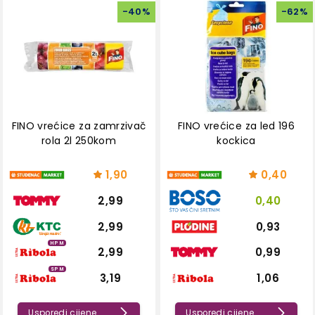
-
40
%
-
62
%
FINO vrećice za zamrzivač
FINO vrećice za led 196
rola 2l 250kom
kockica
1,90
0,40
2,99
0,40
2,99
0,93
HPM
2,99
0,99
SPM
3,19
1,06
Usporedi cijene
Usporedi cijene