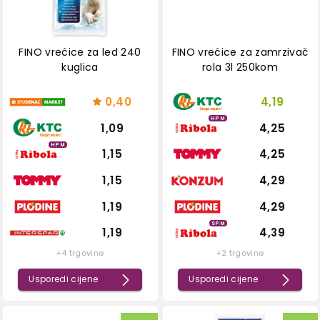
FINO vrećice za led 240
FINO vrećice za zamrzivač
kuglica
rola 3l 250kom
0,40
4,19
HPM
1,09
4,25
HPM
1,15
4,25
1,15
4,29
1,19
4,29
SPM
1,19
4,39
+4 trgovine
+2 trgovine
Usporedi cijene
Usporedi cijene