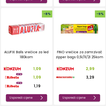
-
8
%
-
9
%
ALUFIX Balls vrećice za led
FINO vrećice za zamrzivač
180kom
zipper bags 0,5l/1l/2l 25kom
1,09
2,99
HPM
1,09
3,29
SPM
1,19
Usporedi cijene
Usporedi cijene