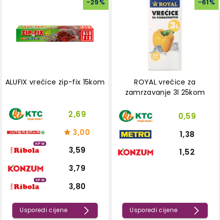
-
29
%
-
61
%
ALUFIX vrećice zip-fix 15kom
ROYAL vrećice za
zamrzavanje 3l 25kom
2,69
0,59
3,00
1,38
HPM
3,59
1,52
3,79
SPM
3,80
Usporedi cijene
Usporedi cijene