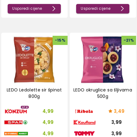
Usporedi cijene
Usporedi cijene
-
15
%
-
21
%
LEDO Ledolette sir špinat
LEDO okruglice sa šljivama
800g
500g
HPM
4,99
3,49
4,99
3,99
4,99
3,99