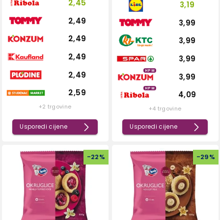
2,45
3,19
2,49
3,99
2,49
3,99
2,49
3,99
HPM
2,49
3,99
HPM
2,59
4,09
+2 trgovine
+4 trgovine
Usporedi cijene
Usporedi cijene
-
22
%
-
29
%