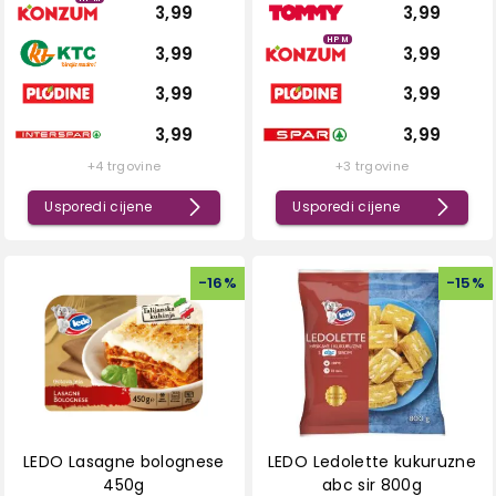
3,99
3,99
HPM
3,99
3,99
3,99
3,99
3,99
3,99
+4 trgovine
+3 trgovine
Usporedi cijene
Usporedi cijene
-
16
%
-
15
%
LEDO Lasagne bolognese
LEDO Ledolette kukuruzne
450g
abc sir 800g