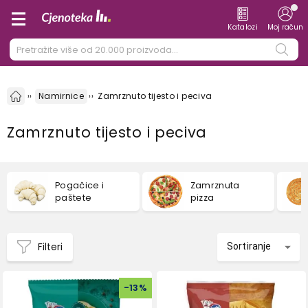
Katalozi
Moj račun
Namirnice
Zamrznuto tijesto i peciva
Zamrznuto tijesto i peciva
Pogačice i
Zamrznuta
paštete
pizza
Filteri
Sortiranje
-
13
%