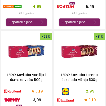
HPM
4,99
5,49
+3 trgovine
+4 trgovine
Usporedi cijene
Usporedi cijene
-
26
%
-
31
%
LEDO Savijača vanilija i
LEDO Savijača tamna
šumsko voće 500g
čokolada višnja 500g
3,19
2,99
3,99
3,19
HPM