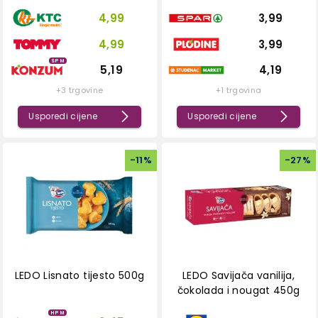
4,99
3,99
4,99
3,99
SPM
5,19
4,19
+3 trgovine
+1 trgovina
Usporedi cijene
Usporedi cijene
-
11
%
-
27
%
LEDO Lisnato tijesto 500g
LEDO Savijača vanilija,
čokolada i nougat 450g
HPM