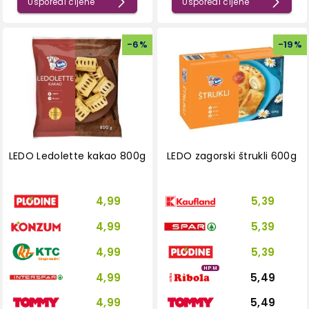
Usporedi cijene
Usporedi cijene
-
6
%
-
19
%
LEDO Ledolette kakao 800g
LEDO zagorski štrukli 600g
4,99
5,39
4,99
5,39
4,99
5,39
HPM
4,99
5,49
4,99
5,49