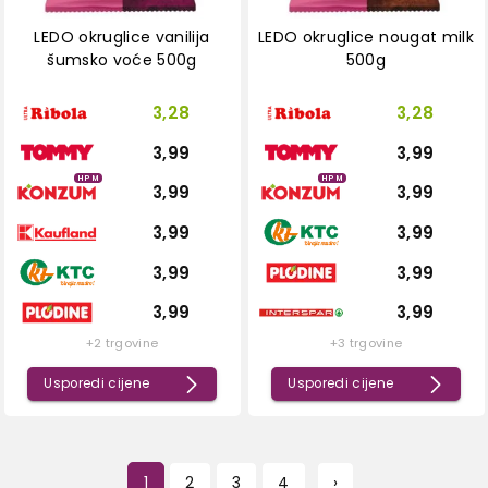
LEDO okruglice vanilija
LEDO okruglice nougat milk
šumsko voće 500g
500g
3,28
3,28
3,99
3,99
HPM
HPM
3,99
3,99
3,99
3,99
3,99
3,99
3,99
3,99
+2 trgovine
+3 trgovine
Usporedi cijene
Usporedi cijene
1
2
3
4
›