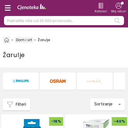
Katalozi
Moj račun
Dom i vrt
Žarulje
Žarulje
Filteri
Sortiranje
-
16
%
-
40
%