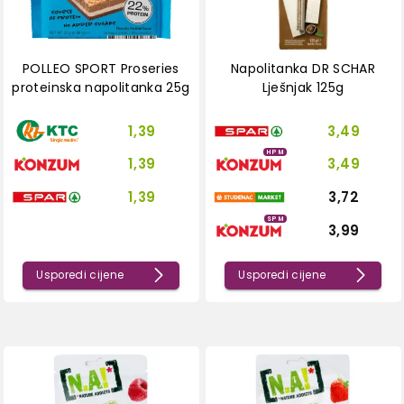
POLLEO SPORT Proseries
Napolitanka DR SCHAR
proteinska napolitanka 25g
Lješnjak 125g
1,39
3,49
HPM
1,39
3,49
1,39
3,72
SPM
3,99
Usporedi cijene
Usporedi cijene