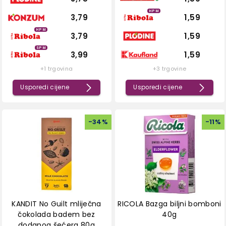
HPM
3,79
1,59
HPM
3,79
1,59
SPM
3,99
1,59
+1 trgovina
+3 trgovine
Usporedi cijene
Usporedi cijene
-
34
%
-
11
%
KANDIT No Guilt mliječna
RICOLA Bazga biljni bomboni
čokolada badem bez
40g
dodanog šećera 80g