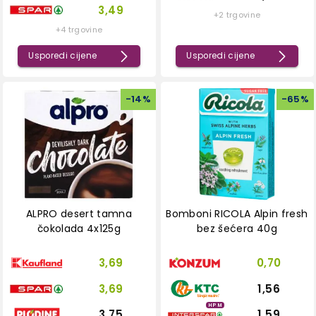
3,49
+2 trgovine
+4 trgovine
Usporedi cijene
Usporedi cijene
-
14
%
-
65
%
ALPRO desert tamna
Bomboni RICOLA Alpin fresh
čokolada 4x125g
bez šećera 40g
3,69
0,70
3,69
1,56
HPM
3,75
1,59