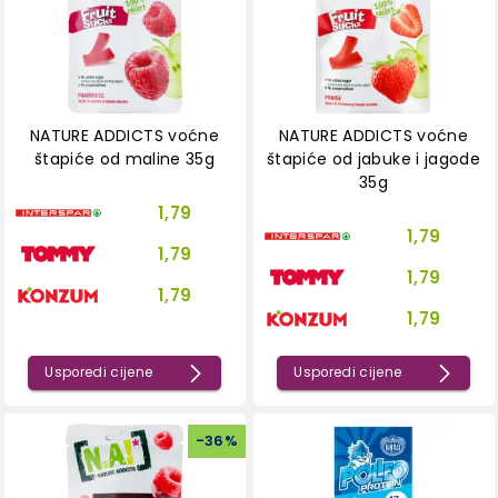
NATURE ADDICTS voćne
NATURE ADDICTS voćne
štapiće od maline 35g
štapiće od jabuke i jagode
35g
1,79
1,79
1,79
1,79
1,79
1,79
Usporedi cijene
Usporedi cijene
-
36
%