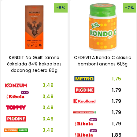
-
5
%
-
7
%
KANDIT No Guilt tamna
CEDEVITA Rondo C classic
čokolada 84% kakao bez
bomboni ananas 61,5g
dodanog šećera 80g
1,75
3,49
1,79
HPM
3,49
1,79
3,49
1,79
3,49
HPM
1,79
3,49
SPM
1,85