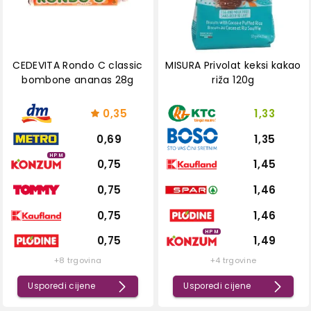
CEDEVITA Rondo C classic
MISURA Privolat keksi kakao
bombone ananas 28g
riža 120g
0,35
1,33
0,69
1,35
HPM
0,75
1,45
0,75
1,46
0,75
1,46
HPM
0,75
1,49
+8 trgovina
+4 trgovine
Usporedi cijene
Usporedi cijene