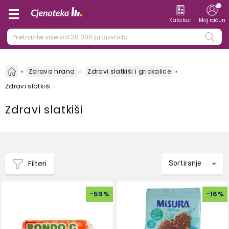
Katalozi
Moj račun
Zdrava hrana
Zdravi slatkiši i grickalice
Zdravi slatkiši
Zdravi slatkiši
Filteri
Sortiranje
-
59
%
-
16
%