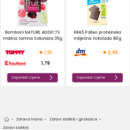
Bomboni NATURE ADDICTS
KRAŠ Polleo proteinska
malina tamna čokolada 35g
mliječna čokolada 80g
1,15
2,65
1,79
Usporedi cijene
Usporedi cijene
Zdrava hrana
Zdravi slatkiši i grickalice
Zdravi slatkiši