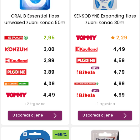
ORAL B Essential floss
SENSODYNE Expanding floss
unwaxed zubni konac 50m
zubni konac 30m
2,95
2,29
3,00
4,49
3,89
4,59
HPM
3,89
4,79
4,39
4,99
SPM
4,49
4,99
+2 trgovine
+1 trgovina
Usporedi cijene
Usporedi cijene
-
65
%