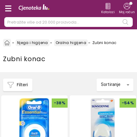
Katalozi
Moj račun
Njega i higijena
Oralna higijena
Zubni konac
Zubni konac
Filteri
Sortiranje
-
38
%
-
54
%