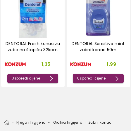
DENTORAL Fresh konac za
DENTORAL Sensitive mint
zube na štapiću 32kom
zubni konac 50m
1,35
1,99
Usporedi cijene
Usporedi cijene
Njega i higijena
Oralna higijena
Zubni konac