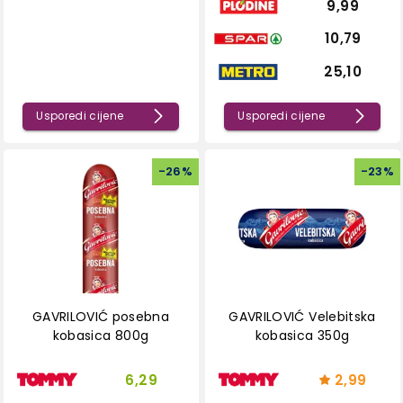
9,99
10,79
25,10
Usporedi cijene
Usporedi cijene
-
26
%
-
23
%
GAVRILOVIĆ posebna
GAVRILOVIĆ Velebitska
kobasica 800g
kobasica 350g
6,29
2,99