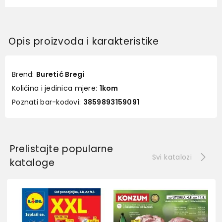
Opis proizvoda i karakteristike
Brend:
Buretić Bregi
Količina i jedinica mjere:
1kom
Poznati bar-kodovi:
3859893159091
Prelistajte popularne
Svi katalozi
kataloge