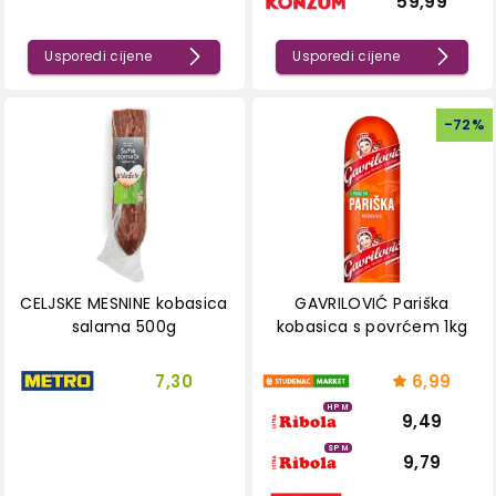
59,99
Usporedi cijene
Usporedi cijene
-
72
%
CELJSKE MESNINE kobasica
GAVRILOVIĆ Pariška
salama 500g
kobasica s povrćem 1kg
7,30
6,99
HPM
9,49
SPM
9,79