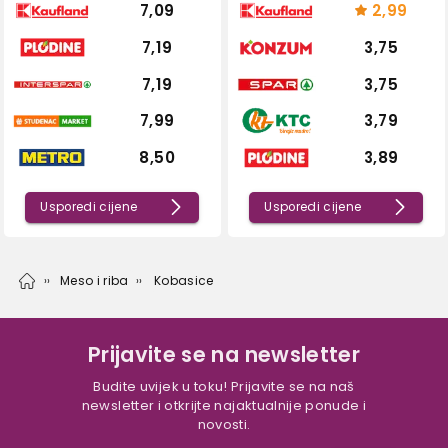
7,09
2,99
7,19
3,75
7,19
3,75
7,99
3,79
8,50
3,89
Usporedi cijene
Usporedi cijene
Meso i riba
Kobasice
Prijavite se na newsletter
Budite uvijek u toku! Prijavite se na naš
newsletter i otkrijte najaktualnije ponude i
novosti.