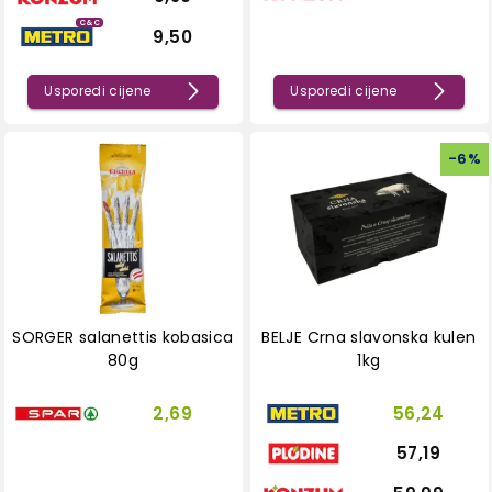
C&C
9,50
Usporedi cijene
Usporedi cijene
-
6
%
SORGER salanettis kobasica
BELJE Crna slavonska kulen
80g
1kg
2,69
56,24
57,19