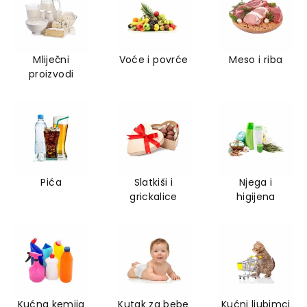
Mliječni
Voće i povrće
Meso i riba
proizvodi
Pića
Slatkiši i
Njega i
grickalice
higijena
Kućna kemija
Kutak za bebe
Kućni ljubimci