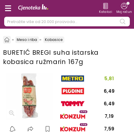
Katalozi
Moj račun
Meso i riba
Kobasice
BURETIĆ BREGI suha istarska
kobasica ružmarin 167g
5,81
6,49
6,49
HPM
7,19
SPM
7,59