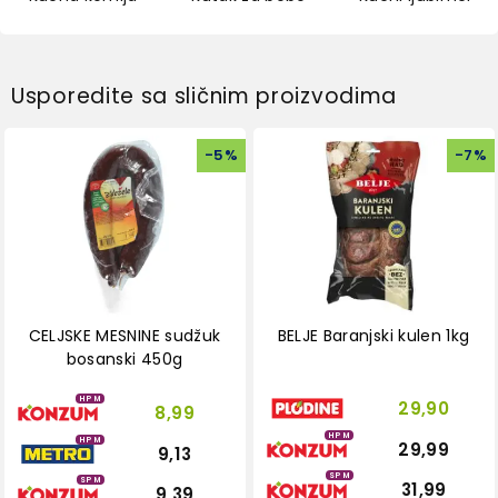
Usporedite sa sličnim proizvodima
-
5
%
-
7
%
CELJSKE MESNINE sudžuk
BELJE Baranjski kulen 1kg
bosanski 450g
HPM
29,90
8,99
HPM
HPM
29,99
9,13
SPM
SPM
31,99
9,39