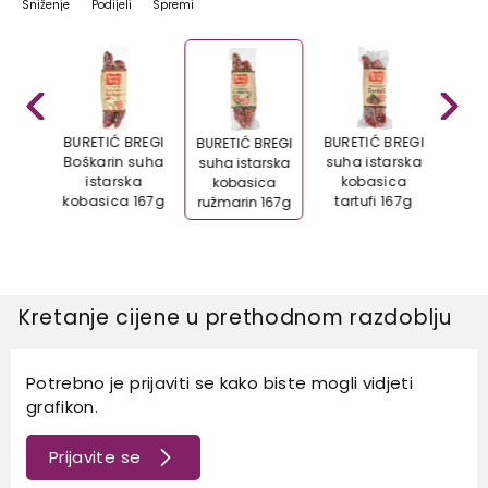
Sniženje
Podijeli
Spremi
en bez
BURETIĆ BREGI
BURETIĆ BREGI
CEKI
BURETIĆ BREGI
na
Boškarin suha
suha istarska
suha istarska
100g
istarska
kobasica
kob
kobasica
kobasica 167g
tartufi 167g
ružmarin 167g
Kretanje cijene u prethodnom razdoblju
Potrebno je prijaviti se kako biste mogli vidjeti
grafikon.
Prijavite se