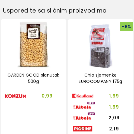
Usporedite sa sličnim proizvodima
-
9
%
GARDEN GOOD slanutak
Chia sjemenke
500g
EUROCOMPANY 175g
0,99
1,99
HPM
1,99
SPM
2,09
2,19