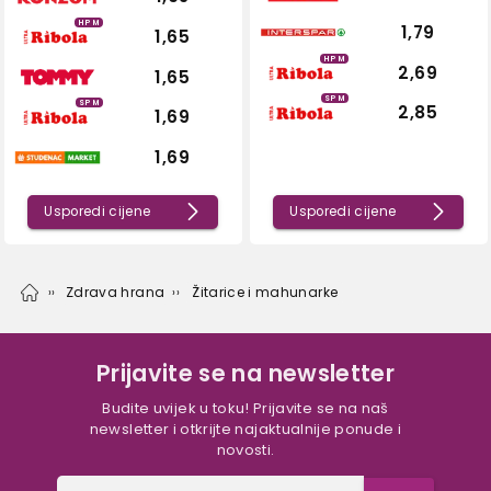
HPM
1,79
1,65
HPM
2,69
1,65
SPM
SPM
2,85
1,69
1,69
Usporedi cijene
Usporedi cijene
Zdrava hrana
Žitarice i mahunarke
Prijavite se na newsletter
Budite uvijek u toku! Prijavite se na naš
newsletter i otkrijte najaktualnije ponude i
novosti.