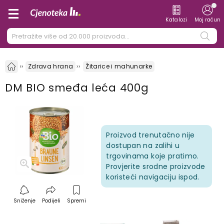
Katalozi
Moj račun
Zdrava hrana
Žitarice i mahunarke
DM BIO smeđa leća 400g
Proizvod trenutačno nije
dostupan na zalihi u
trgovinama koje pratimo.
Provjerite srodne proizvode
koristeći navigaciju ispod.
Sniženje
Podijeli
Spremi