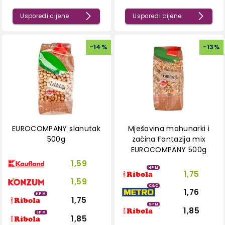
Usporedi cijene
Usporedi cijene
-
14
%
-
13
%
EUROCOMPANY slanutak
Mješavina mahunarki i
500g
začina Fantazija mix
EUROCOMPANY 500g
1,59
HPM
1,75
1,59
C&C
1,76
HPM
1,75
SPM
1,85
SPM
1,85