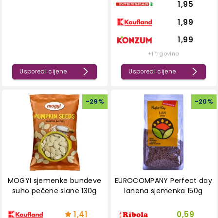
1,95
1,99
1,99
+1 trgovina
Usporedi cijene
Usporedi cijene
-
29
%
-
20
%
MOGYI sjemenke bundeve
EUROCOMPANY Perfect day
suho pečene slane 130g
lanena sjemenka 150g
1,41
0,59