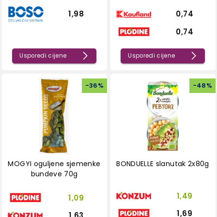
1,98
0,74
0,74
Usporedi cijene
Usporedi cijene
-
36
%
-
48
%
MOGYI oguljene sjemenke
BONDUELLE slanutak 2x80g
bundeve 70g
1,49
1,09
1,69
1,63