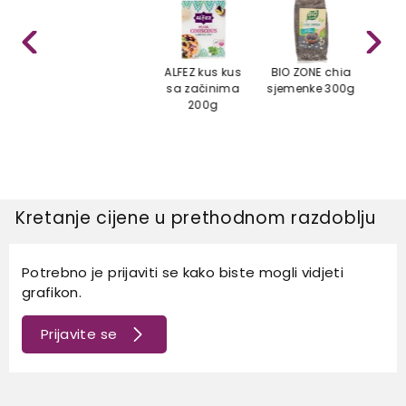
ALFEZ kus kus
BIO ZONE chia
B
sa začinima
sjemenke 300g
helj
200g
ek
Kretanje cijene u prethodnom razdoblju
Potrebno je prijaviti se kako biste mogli vidjeti
grafikon.
Prijavite se