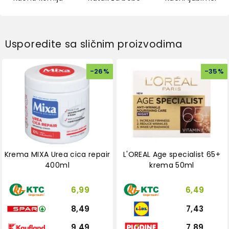
Usporedite sa sličnim proizvodima
-
26
%
-
35
%
Krema MIXA Urea cica repair
L'OREAL Age specialist 65+
400ml
krema 50ml
6,99
6,49
8,49
7,43
9,49
7,89