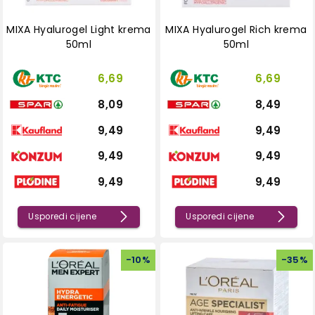
MIXA Hyalurogel Light krema
MIXA Hyalurogel Rich krema
50ml
50ml
6,69
6,69
8,09
8,49
9,49
9,49
9,49
9,49
9,49
9,49
Usporedi cijene
Usporedi cijene
-
10
%
-
35
%