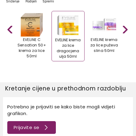
Sniženje
Podijeli
Spremi
E C
EVELINE C
EVELINE krema
GAR
EVELINE krema
n 40+
Sensation 50+
za lice puževa
Ski
za lice
 lice
krema za lice
slina 50ml
kr
dragocjena
l
50ml
mješ
ulja 50ml
Kretanje cijene u prethodnom razdoblju
Potrebno je prijaviti se kako biste mogli vidjeti
grafikon.
Prijavite se