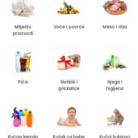
Mliječni
Voće i povrće
Meso i riba
proizvodi
Pića
Slatkiši i
Njega i
grickalice
higijena
Kućna kemija
Kutak za bebe
Kućni ljubimci