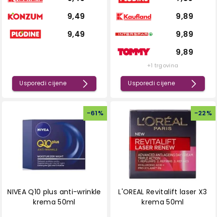
9,49
9,89
9,49
9,89
9,89
+1 trgovina
Usporedi cijene
Usporedi cijene
-
61
%
-
22
%
NIVEA Q10 plus anti-wrinkle
L'OREAL Revitalift laser X3
krema 50ml
krema 50ml