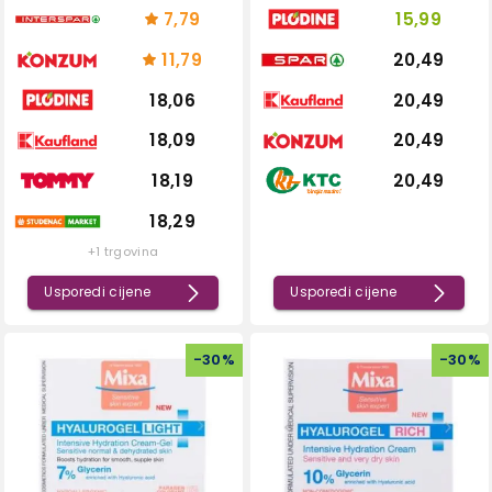
7,79
15,99
11,79
20,49
18,06
20,49
18,09
20,49
18,19
20,49
18,29
+1 trgovina
Usporedi cijene
Usporedi cijene
-
30
%
-
30
%