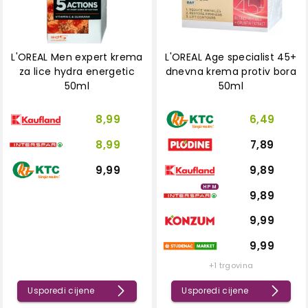
L'OREAL Men expert krema
L'OREAL Age specialist 45+
za lice hydra energetic
dnevna krema protiv bora
50ml
50ml
8,99
6,49
8,99
7,89
9,99
9,89
HPM
9,89
9,99
9,99
+1 trgovina
Usporedi cijene
Usporedi cijene