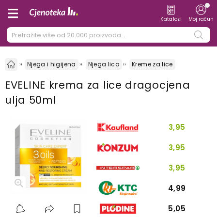
Katalozi
Moj račun
Njega i higijena
Njega lica
Kreme za lice
EVELINE krema za lice dragocjena
ulja 50ml
3,95
3,95
3,95
4,99
5,05