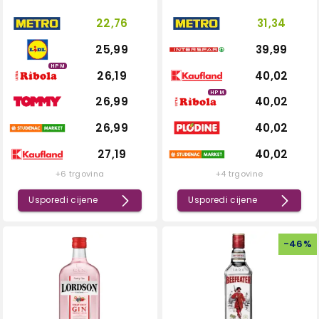
22,76
31,34
25,99
39,99
HPM
26,19
40,02
HPM
26,99
40,02
26,99
40,02
27,19
40,02
+6 trgovina
+4 trgovine
Usporedi cijene
Usporedi cijene
-
46
%