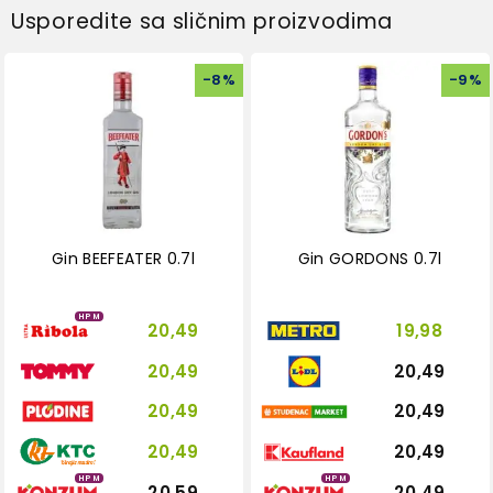
Usporedite sa sličnim proizvodima
-
8
%
-
9
%
Gin BEEFEATER 0.7l
Gin GORDONS 0.7l
HPM
20,49
19,98
20,49
20,49
20,49
20,49
20,49
20,49
HPM
HPM
20,59
20,49