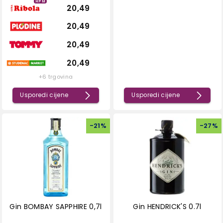
HPM
20,49
20,49
20,49
20,49
+6 trgovina
Usporedi cijene
Usporedi cijene
-
21
%
-
27
%
Gin BOMBAY SAPPHIRE 0,7l
Gin HENDRICK'S 0.7l