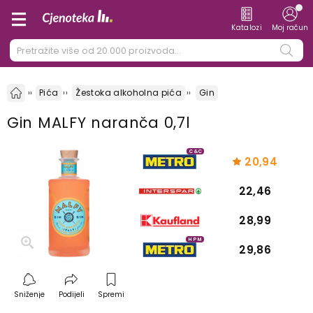
Katalozi
Moj račun
Pića
Žestoka alkoholna pića
Gin
Gin MALFY naranča 0,7l
C&C
20,94
22,46
28,99
HPM
29,86
Sniženje
Podijeli
Spremi