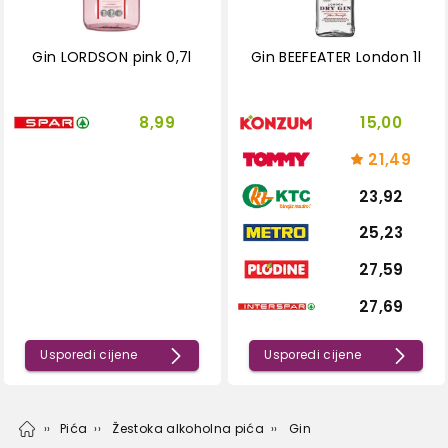
Gin LORDSON pink 0,7l
Gin BEEFEATER London 1l
8,99
15,00
21,49
23,92
25,23
27,59
27,69
Usporedi cijene
Usporedi cijene
Pića
Žestoka alkoholna pića
Gin