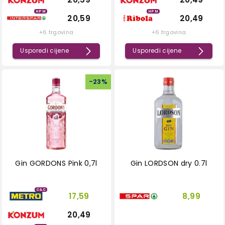
HPM
HPM
20,59
20,49
+6 trgovina
+6 trgovina
Usporedi cijene
Usporedi cijene
-
23
%
Gin GORDONS Pink 0,7l
Gin LORDSON dry 0.7l
C&C
17,59
8,99
20,49