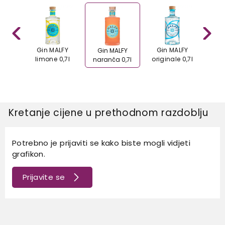
DSON
Gin MALFY
Gin MALFY
Gin 
Gin MALFY
7l
limone 0,7l
originale 0,7l
naranča 0,7l
Kretanje cijene u prethodnom razdoblju
Potrebno je prijaviti se kako biste mogli vidjeti
grafikon.
Prijavite se