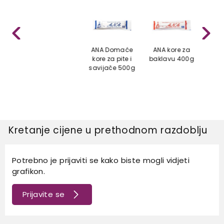
ANA Domaće
ANA kore za
ANA
kore za pite i
baklavu 400g
bakl
savijače 500g
Kretanje cijene u prethodnom razdoblju
Potrebno je prijaviti se kako biste mogli vidjeti
grafikon.
Prijavite se