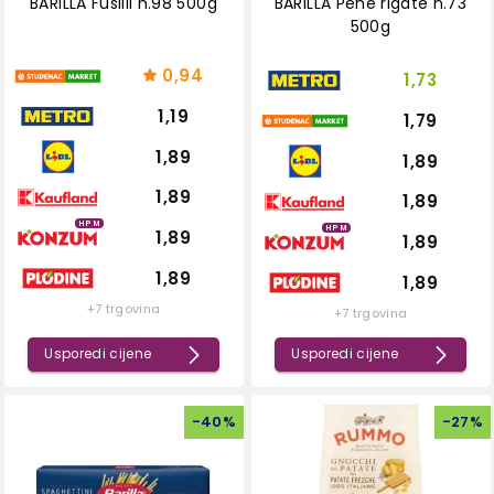
BARILLA Fusilli n.98 500g
BARILLA Pene rigate n.73
500g
0,94
1,73
1,19
1,79
1,89
1,89
1,89
1,89
HPM
HPM
1,89
1,89
1,89
1,89
+7 trgovina
+7 trgovina
Usporedi cijene
Usporedi cijene
-
40
%
-
27
%