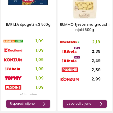
BARILLA špageti n.3 500g
RUMMO tjestenina gnocchi
njoki 500g
1,09
2,19
HPM
1,09
2,39
SPM
1,09
2,49
1,09
2,89
1,09
2,99
1,09
+2 trgovine
Usporedi cijene
Usporedi cijene