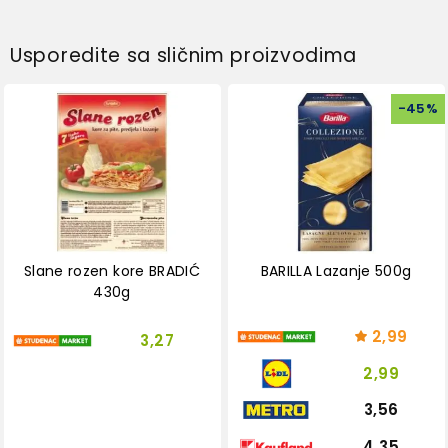
Usporedite sa sličnim proizvodima
-
45
%
Slane rozen kore BRADIĆ
BARILLA Lazanje 500g
430g
2,99
3,27
2,99
3,56
4,35