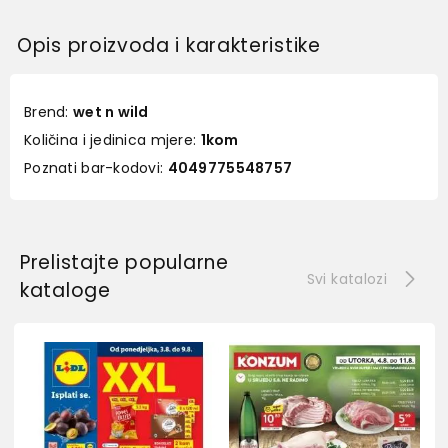
Opis proizvoda i karakteristike
Brend:
wet n wild
Količina i jedinica mjere:
1kom
Poznati bar-kodovi:
4049775548757
Prelistajte popularne
Svi katalozi
kataloge