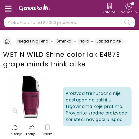
Katalozi
Moj račun
Njega i higijena
Šminka
Nokti
Lak za nokte
WET N WILD Shine color lak E487E
grape minds think alike
Proizvod trenutačno nije
dostupan na zalihi u
trgovinama koje pratimo.
Provjerite srodne proizvode
koristeći navigaciju ispod.
Sniženje
Podijeli
Spremi