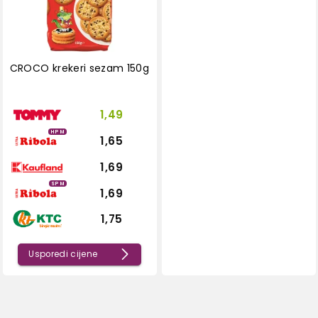
CROCO krekeri sezam 150g
1,49
HPM
1,65
1,69
SPM
1,69
1,75
Usporedi cijene