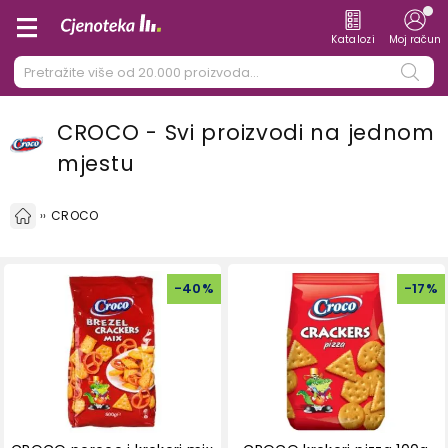
Katalozi
Moj račun
CROCO - Svi proizvodi na jednom
mjestu
CROCO
-
40
%
-
17
%