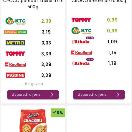
CROCO perece i krekeri mix
CROCO krekeri pizza 100g
500g
0,99
2,39
0,99
3,19
HPM
1,09
3,33
1,15
3,39
SPM
1,19
3,39
3,39
+5 trgovina
Usporedi cijene
Usporedi cijene
-
15
%