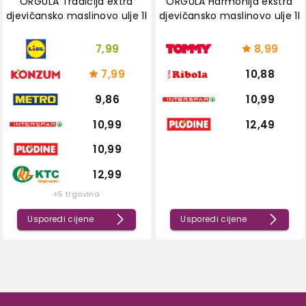
ORGULA Tradicija extra
ORGULA Harmonija ekstra
djevičansko maslinovo ulje 1l
djevičansko maslinovo ulje 1l
7,99
8,99
7,99
10,88
9,86
10,99
10,99
12,49
10,99
12,99
+5 trgovina
Usporedi cijene
Usporedi cijene