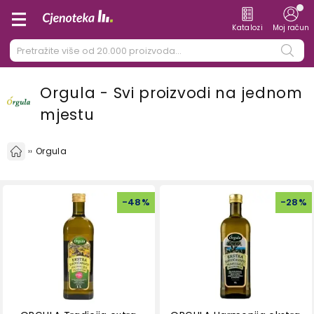
Katalozi
Moj račun
Orgula - Svi proizvodi na jednom
mjestu
Orgula
-
48
%
-
28
%