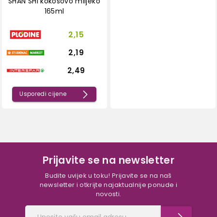
SHAN SHI kokosovo mlijeko
165ml
2,15
2,19
2,49
Usporedi cijene
Prijavite se na newsletter
Budite uvijek u toku! Prijavite se na naš
newsletter i otkrijte najaktualnije ponude i
novosti.