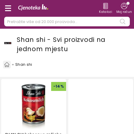
Katalozi
Moj račun
Shan shi - Svi proizvodi na
jednom mjestu
Shan shi
-
14
%