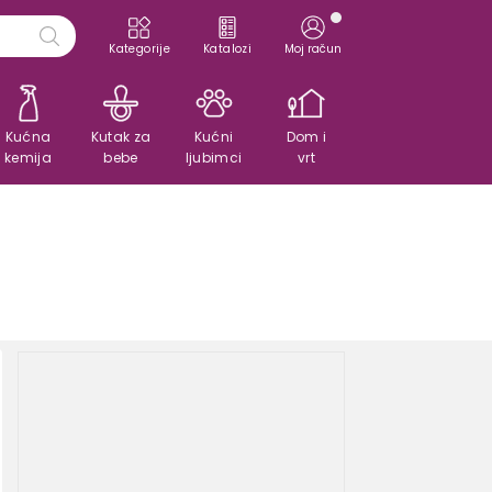
Kategorije
Katalozi
Moj račun
Kućna
Kutak za
Kućni
Dom i
kemija
bebe
ljubimci
vrt