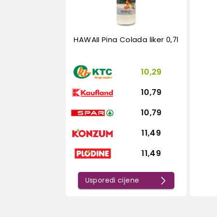
HAWAII Pina Colada liker 0,7l
10,29
10,79
10,79
11,49
11,49
Usporedi cijene