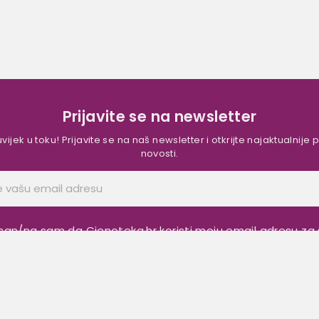
Prijavite se na newsletter
vijek u toku! Prijavite se na naš newsletter i otkrijte najaktualnije
novosti.
san/na sam da Cjenoteka.hr koristi moju email adresu za 
ettera, sukladno objavljenim uvjetima:
Pravila i uvjeta kor