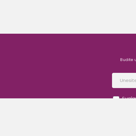
Budite u
Sugla
newsl