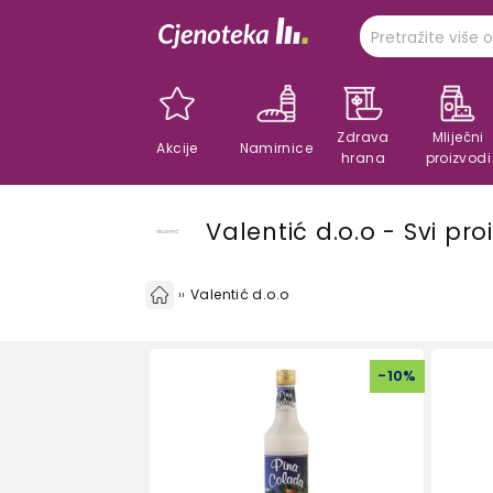
Zdrava
Mliječni
Akcije
Namirnice
hrana
proizvodi
Valentić d.o.o - Svi p
Valentić d.o.o
-
10
%