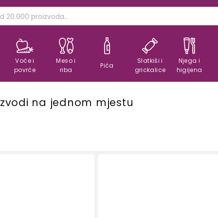
Voće i
Meso i
Slatkiši i
Njega i
Pića
povrće
riba
grickalice
higijena
roizvodi na jednom mjestu