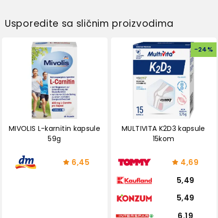
Usporedite sa sličnim proizvodima
-
24
%
MIVOLIS L-karnitin kapsule
MULTIVITA K2D3 kapsule
59g
15kom
6,45
4,69
5,49
5,49
6,19