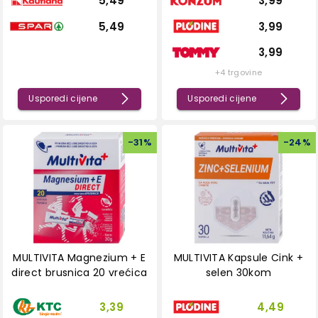
5,49
3,99
5,49
3,99
3,99
+4 trgovine
Usporedi cijene
Usporedi cijene
-
31
%
-
24
%
MULTIVITA Magnezium + E
MULTIVITA Kapsule Cink +
direct brusnica 20 vrećica
selen 30kom
3,39
4,49