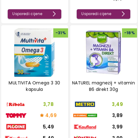
Usporedi cijene
Usporedi cijene
-
31
%
-
18
%
MULTIVITA Omega 3 30
NATUREL magnezij + vitamin
kapsula
B6 direkt 30g
3,78
3,49
4,69
3,89
5,49
3,99