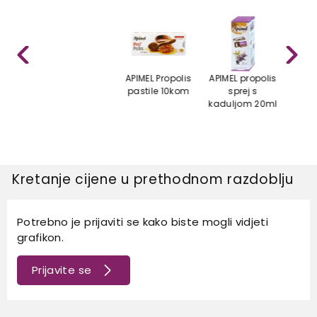
APIMEL Propolis
APIMEL propolis
BIOSE
pastile 10kom
sprej s
za g
kaduljom 20ml
Kretanje cijene u prethodnom razdoblju
Potrebno je prijaviti se kako biste mogli vidjeti
grafikon.
Prijavite se