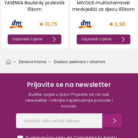
YASENKA Boulardy probiotik
MIVOLIS multivitaminski
10kom
medvjedići za djecu 60kom
10,75
2,90
Usporedi cijene
Usporedi cijene
Zdrava hrana
Dodaci prehrani i vitamini
Prijavite se na newsletter
Budite uvijek u toku! Prijavite se na naš
newsletter i otkrijte najaktualnije ponude i
novosti.
Suglasan/na sam da Cjenoteka.hr koristi