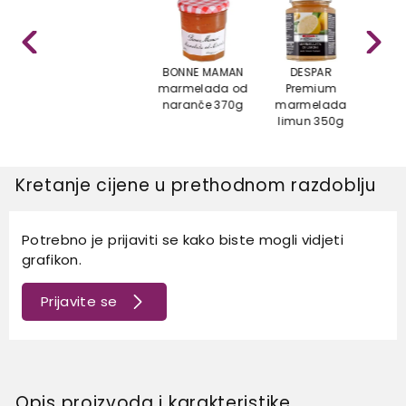
BONNE MAMAN
DESPAR
marmelada od
Premium
GE
naranče 370g
marmelada
ma
limun 350g
smo
Kretanje cijene u prethodnom razdoblju
Potrebno je prijaviti se kako biste mogli vidjeti
grafikon.
Prijavite se
Opis proizvoda i karakteristike