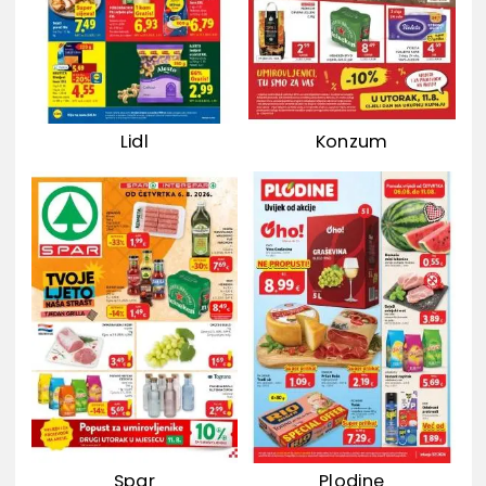
Lidl
Konzum
Spar
Plodine