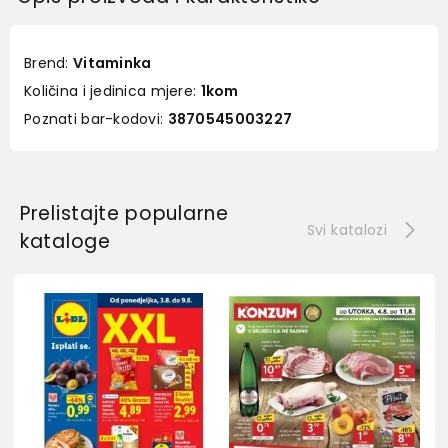
Brend:
Vitaminka
Količina i jedinica mjere:
1kom
Poznati bar-kodovi:
3870545003227
Prelistajte popularne
Svi katalozi
kataloge