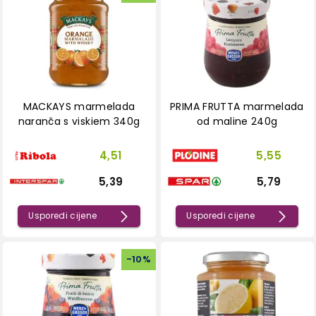
MACKAYS marmelada
PRIMA FRUTTA marmelada
naranča s viskiem 340g
od maline 240g
4,51
5,55
5,39
5,79
Usporedi cijene
Usporedi cijene
-
10
%