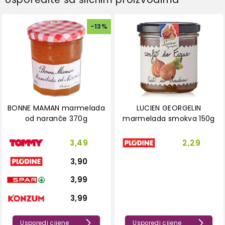
-
13
%
BONNE MAMAN marmelada
LUCIEN GEORGELIN
od naranče 370g
marmelada smokva 150g
3,49
2,29
3,90
3,99
3,99
Usporedi cijene
Usporedi cijene