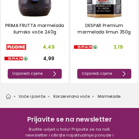
PRIMA FRUTTA marmelada
DESPAR Premium
šumsko voće 240g
marmelada limun 350g
4,49
3,19
4,99
Usporedi cijene
Usporedi cijene
Voće i povrće
Konzervirano voće
Marmelade
Prijavite se na newsletter
Budite uvijek u toku! Prijavite se na naš
newsletter i otkrijte najaktualnije ponude i