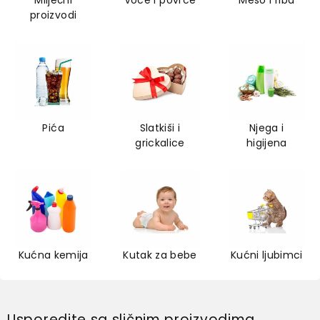
Mliječni
Voće i povrće
Meso i riba
proizvodi
Pića
Slatkiši i
Njega i
grickalice
higijena
Kućna kemija
Kutak za bebe
Kućni ljubimci
Usporedite sa sličnim proizvodima