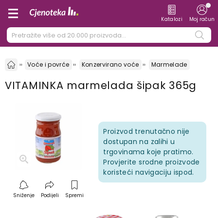
Katalozi
Moj račun
Voće i povrće
Konzervirano voće
Marmelade
VITAMINKA marmelada šipak 365g
Proizvod trenutačno nije
dostupan na zalihi u
trgovinama koje pratimo.
Provjerite srodne proizvode
koristeći navigaciju ispod.
Sniženje
Podijeli
Spremi